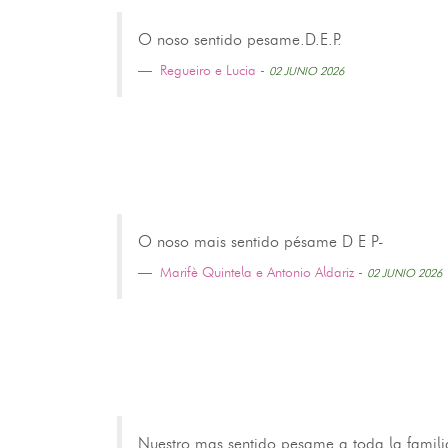
O noso sentido pesame.D.E.P.
Regueiro e Lucia
-
02 JUNIO 2026
O noso mais sentido pésame D E P-
Marifè Quintela e Antonio Aldariz
-
02 JUNIO 2026
Nuestro mas sentido pesame a toda la familia