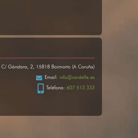
: C/ Gándara, 2, 15818 Boimorto (A Coruña)
Email:
info@cardelle.es
Teléfono:
607 513 333