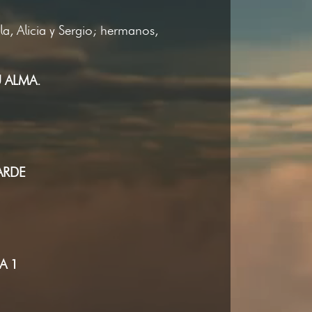
a, Alicia y Sergio; hermanos,
 ALMA.
ARDE
A 1