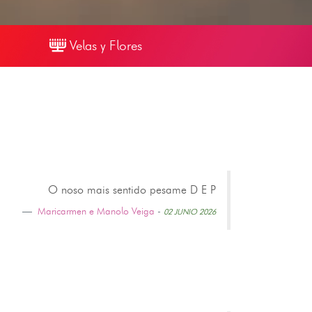
Velas y Flores
O noso mais sentido pesame D E P
Maricarmen e Manolo Veiga
-
02 JUNIO 2026