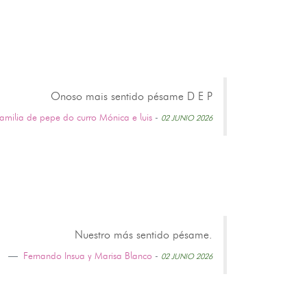
Onoso mais sentido pésame D E P
amilia de pepe do curro Mónica e luis
-
02 JUNIO 2026
Nuestro más sentido pésame.
Fernando Insua y Marisa Blanco
-
02 JUNIO 2026