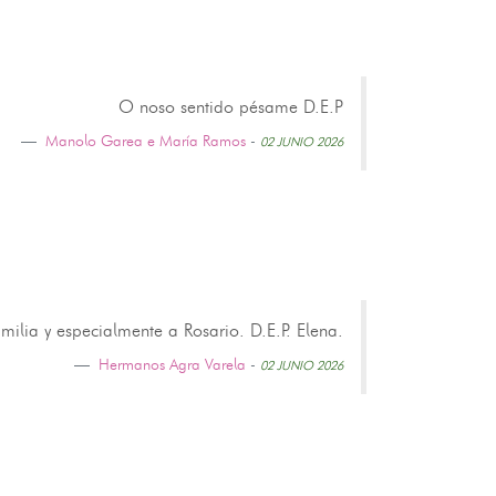
O noso sentido pésame D.E.P
Manolo Garea e María Ramos
-
02 JUNIO 2026
lia y especialmente a Rosario. D.E.P. Elena.
Hermanos Agra Varela
-
02 JUNIO 2026