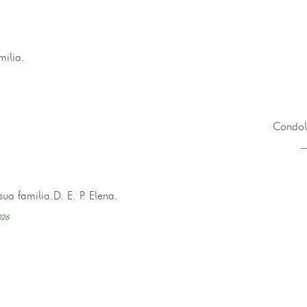
ilia.
Condole
a familia.D. E. P. Elena.
026