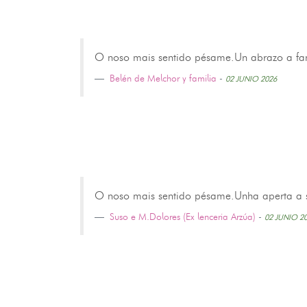
O noso mais sentido pésame.Un abrazo a fam
Belén de Melchor y familia
-
02 JUNIO 2026
O noso mais sentido pésame.Unha aperta a su
Suso e M.Dolores (Ex lenceria Arzúa)
-
02 JUNIO 2