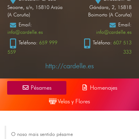
Seoane, s/n, 15810 Arzúa
Gándara, 2, 15818
(A Coruña)
Boimorto (A Coruña)
Email:
Email:
info@cardelle.es
info@cardelle.es
Teléfono:
659 999
Teléfono:
607 513
559
333
http://cardelle.es
Pésames
Homenajes
Velas y Flores
O noso mais sentido pésame