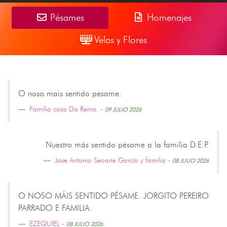
Pésames
Homenajes
Velas y Flores
O noso mais sentido pesame.
Familia casa Da Reina.
-
09 JULIO 2026
Nuestro más sentido pésame a la familia D.E.P.
Jose Antonio Seoane García y familia
-
08 JULIO 2026
O NOSO MÁIS SENTIDO PÉSAME. JORGITO PEREIRO
PARRADO E FAMILIA.
EZEQUIEL
-
08 JULIO 2026