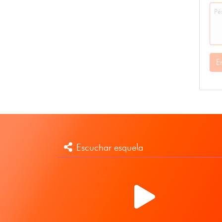
E
Escuchar esquela