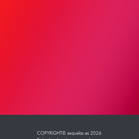
COPYRIGHT©
esquelas.es
2026.