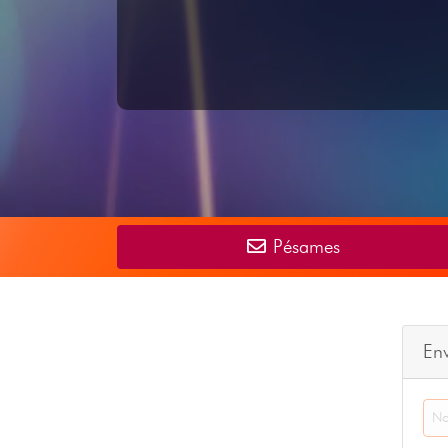
Pésames
En