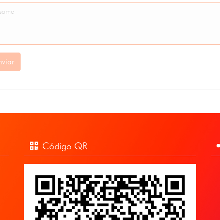
nviar
Código QR