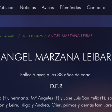
Publicar
Noticias
Avisos
Efemérides
Contacto
ANGEL MARZANA LEIBAR
an Sebastián
07 JULIO 2026
ANGEL MARZANA LEIBAR
Falleció ayer, a los 88 años de edad.
- D.E.P. -
(†); hermana: Mª Angeles (†) y Jose Luis San Felix (†); sobr
on y Leire, Iñigo y Andrea, Oier; primos y demás familiare