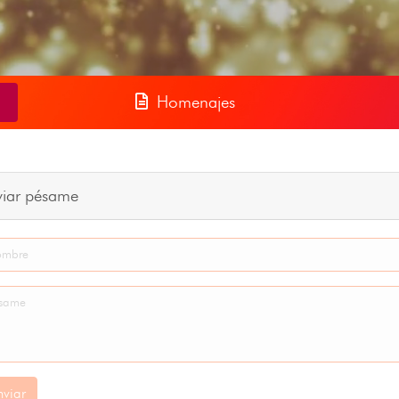
Homenajes
viar pésame
nviar