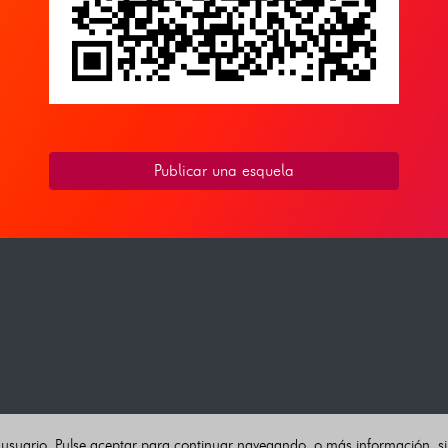
Publicar una esquela
 usuario. Pulse aceptar para continuar navegando, o más información, s