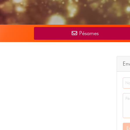
Pésames
En
E