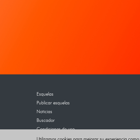
Esquelas
Publicar esquelas
Noticias
Buscador
Condiciones de uso
Contacto
Utilizamos cookies para mejorar su experiencia como