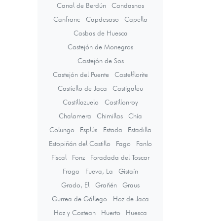
Canal de Berdún
Candasnos
Canfranc
Capdesaso
Capella
Casbas de Huesca
Castejón de Monegros
Castejón de Sos
Castejón del Puente
Castelflorite
Castiello de Jaca
Castigaleu
Castillazuelo
Castillonroy
Chalamera
Chimillas
Chía
Colungo
Esplús
Estada
Estadilla
Estopiñán del Castillo
Fago
Fanlo
Fiscal
Fonz
Foradada del Toscar
Fraga
Fueva, La
Gistaín
Grado, El
Grañén
Graus
Gurrea de Gállego
Hoz de Jaca
Hoz y Costean
Huerto
Huesca