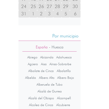
24
25
26
27
28
29
30
31
1
2
3
4
5
6
Por municipio
España
-
Huesca
Abiego
Abizanda
Adahuesca
Agüero
Aisa
Aínsa-Sobrarbe
Albalate de Cinca
Albalatillo
Albelda
Albero Alto
Albero Bajo
Alberuela de Tubo
Alcalá de Gurrea
Alcalá del Obispo
Alcampell
Alcolea de Cinca
Alcubierre