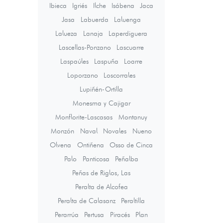
Ibieca
Igriés
Ilche
Isábena
Jaca
Jasa
Labuerda
Laluenga
Lalueza
Lanaja
Laperdiguera
Lascellas-Ponzano
Lascuarre
Laspaúles
Laspuña
Loarre
Loporzano
Loscorrales
Lupiñén-Ortilla
Monesma y Cajigar
Monflorite-Lascasas
Montanuy
Monzón
Naval
Novales
Nueno
Olvena
Ontiñena
Osso de Cinca
Palo
Panticosa
Peñalba
Peñas de Riglos, Las
Peralta de Alcofea
Peralta de Calasanz
Peraltilla
Perarrúa
Pertusa
Piracés
Plan