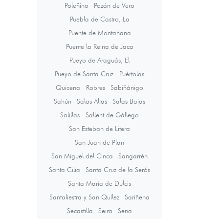
Poleñino
Pozán de Vero
Puebla de Castro, La
Puente de Montañana
Puente la Reina de Jaca
Pueyo de Araguás, El
Pueyo de Santa Cruz
Puértolas
Quicena
Robres
Sabiñánigo
Sahún
Salas Altas
Salas Bajas
Salillas
Sallent de Gállego
San Esteban de Litera
San Juan de Plan
San Miguel del Cinca
Sangarrén
Santa Cilia
Santa Cruz de la Serós
Santa María de Dulcis
Santaliestra y San Quílez
Sariñena
Secastilla
Seira
Sena