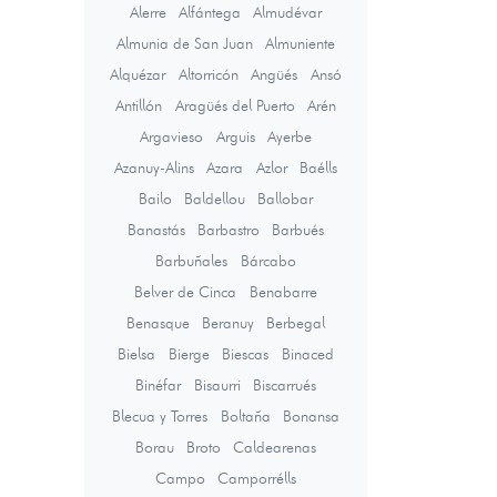
Alerre
Alfántega
Almudévar
Almunia de San Juan
Almuniente
Alquézar
Altorricón
Angüés
Ansó
Antillón
Aragüés del Puerto
Arén
Argavieso
Arguis
Ayerbe
Azanuy-Alins
Azara
Azlor
Baélls
Bailo
Baldellou
Ballobar
Banastás
Barbastro
Barbués
Barbuñales
Bárcabo
Belver de Cinca
Benabarre
Benasque
Beranuy
Berbegal
Bielsa
Bierge
Biescas
Binaced
Binéfar
Bisaurri
Biscarrués
Blecua y Torres
Boltaña
Bonansa
Borau
Broto
Caldearenas
Campo
Camporrélls