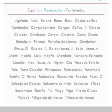
España
- Pontevedra
-
Pontevedra
Agolada
Arbo
Baiona
Barro
Bueu
Caldas de Reis
Cambados
Campo Lameiro
Cangas
Cañiza, A
Catoira
Cerdedo
Cotobade
Covelo
Crecente
Cuntis
Dozón
Estrada, A
Forcarei
Fornelos de Montes
Gondomar
Grove, O
Guarda, A
Illa de Arousa, A
Lalín
Lama, A
Marín
Meaño
Meis
Moaña
Mondariz
Mondariz-Balneario
Moraña
Mos
Neves, As
Nigrán
Oia
Pazos de Borbén
Poio
Ponte Caldelas
Ponteareas
Pontecesures
Pontevedra
Porriño, O
Portas
Redondela
Ribadumia
Rodeiro
Rosal, O
Salceda de Caselas
Salvaterra de Miño
Sanxenxo
Silleda
Soutomaior
Tomiño
Tui
Valga
Vigo
Vila de Cruces
Vilaboa
Vilagarcía de Arousa
Vilanova de Arousa