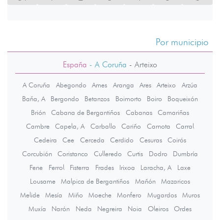
Por municipio
España
- A Coruña
-
Arteixo
A Coruña
Abegondo
Ames
Aranga
Ares
Arteixo
Arzúa
Baña, A
Bergondo
Betanzos
Boimorto
Boiro
Boqueixón
Brión
Cabana de Bergantiños
Cabanas
Camariñas
Cambre
Capela, A
Carballo
Cariño
Carnota
Carral
Cedeira
Cee
Cerceda
Cerdido
Cesuras
Coirós
Corcubión
Coristanco
Culleredo
Curtis
Dodro
Dumbría
Fene
Ferrol
Fisterra
Frades
Irixoa
Laracha, A
Laxe
Lousame
Malpica de Bergantiños
Mañón
Mazaricos
Melide
Mesía
Miño
Moeche
Monfero
Mugardos
Muros
Muxía
Narón
Neda
Negreira
Noia
Oleiros
Ordes