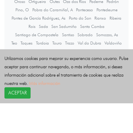
Oroso
Ortigueira
Outes
Oza dos Ríos
Paderne
Padrón
Pino, O
Pobra do Caramiñal, A
Ponteceso
Pontedeume
Pontes de García Rodríguez, As
Porto do Son
Rianxo
Ribeira
Rois
Sada
San Sadurniño
Santa Comba
Santiago de Compostela
Santiso
Sobrado
Somozas, As
Teo
Toques
Tordoia
Touro
Trazo
Val do Dubra
Valdoviño
Vedra
Vilarmaior
Vilasantar
Vimianzo
Zas
Utilizamos cookies para mejorar su experiencia como usuario. Pulse
aceptar para continuar navegando, o más información, si desea
Últimas noticias
información adicional sobre el tratamiento de cookies que realiza
nuestra web.
Más información
ACEPTAR
COPYRIGHT©
esquelas.es
2026.
Esquelas