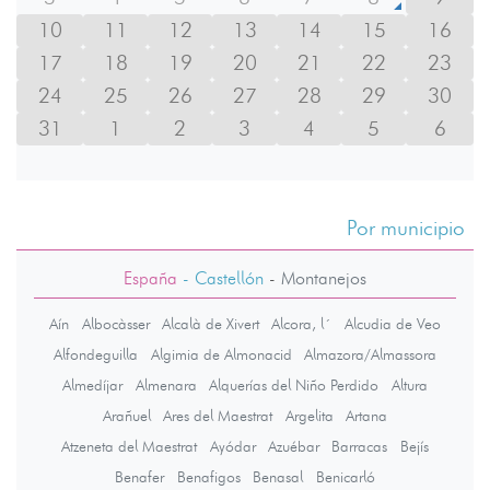
10
11
12
13
14
15
16
17
18
19
20
21
22
23
24
25
26
27
28
29
30
31
1
2
3
4
5
6
Por municipio
España
- Castellón
-
Montanejos
Aín
Albocàsser
Alcalà de Xivert
Alcora, l´
Alcudia de Veo
Alfondeguilla
Algimia de Almonacid
Almazora/Almassora
Almedíjar
Almenara
Alquerías del Niño Perdido
Altura
Arañuel
Ares del Maestrat
Argelita
Artana
Atzeneta del Maestrat
Ayódar
Azuébar
Barracas
Bejís
Benafer
Benafigos
Benasal
Benicarló