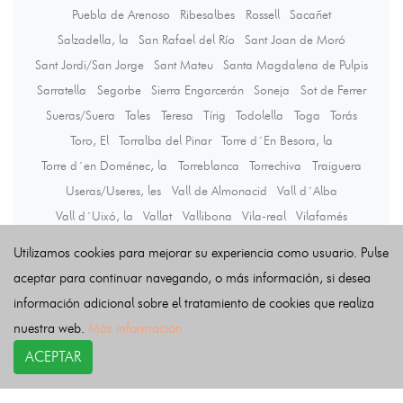
Puebla de Arenoso
Ribesalbes
Rossell
Sacañet
Salzadella, la
San Rafael del Río
Sant Joan de Moró
Sant Jordi/San Jorge
Sant Mateu
Santa Magdalena de Pulpis
Sarratella
Segorbe
Sierra Engarcerán
Soneja
Sot de Ferrer
Sueras/Suera
Tales
Teresa
Tírig
Todolella
Toga
Torás
Toro, El
Torralba del Pinar
Torre d´En Besora, la
Torre d´en Doménec, la
Torreblanca
Torrechiva
Traiguera
Useras/Useres, les
Vall de Almonacid
Vall d´Alba
Vall d´Uixó, la
Vallat
Vallibona
Vila-real
Vilafamés
Vilanova d´Alcolea
Vilar de Canes
Vilavella, la
Utilizamos cookies para mejorar su experiencia como usuario. Pulse
Villafranca del Cid/Vilafranca
Villahermosa del Río
Villamalur
aceptar para continuar navegando, o más información, si desea
Villanueva de Viver
Villores
Vinaròs
información adicional sobre el tratamiento de cookies que realiza
Vistabella del Maestrazgo
Viver
Zorita del Maestrazgo
nuestra web.
Más información
Zucaina
ACEPTAR