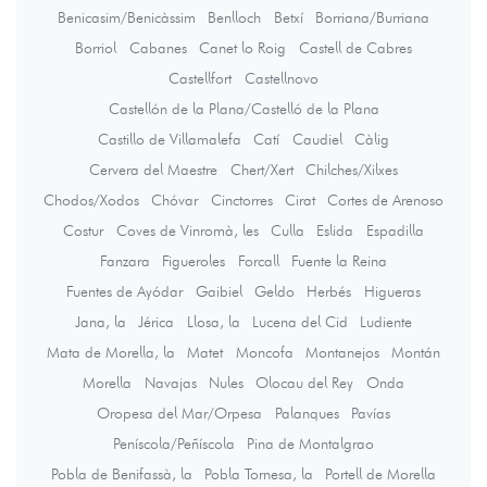
Benicasim/Benicàssim
Benlloch
Betxí
Borriana/Burriana
Borriol
Cabanes
Canet lo Roig
Castell de Cabres
Castellfort
Castellnovo
Castellón de la Plana/Castelló de la Plana
Castillo de Villamalefa
Catí
Caudiel
Càlig
Cervera del Maestre
Chert/Xert
Chilches/Xilxes
Chodos/Xodos
Chóvar
Cinctorres
Cirat
Cortes de Arenoso
Costur
Coves de Vinromà, les
Culla
Eslida
Espadilla
Fanzara
Figueroles
Forcall
Fuente la Reina
Fuentes de Ayódar
Gaibiel
Geldo
Herbés
Higueras
Jana, la
Jérica
Llosa, la
Lucena del Cid
Ludiente
Mata de Morella, la
Matet
Moncofa
Montanejos
Montán
Morella
Navajas
Nules
Olocau del Rey
Onda
Oropesa del Mar/Orpesa
Palanques
Pavías
Peníscola/Peñíscola
Pina de Montalgrao
Pobla de Benifassà, la
Pobla Tornesa, la
Portell de Morella