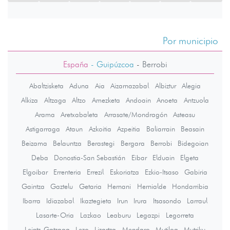
Por municipio
España
- Guipúzcoa
-
Berrobi
Abaltzisketa
Aduna
Aia
Aizarnazabal
Albiztur
Alegia
Alkiza
Altzaga
Altzo
Amezketa
Andoain
Anoeta
Antzuola
Arama
Aretxabaleta
Arrasate/Mondragón
Asteasu
Astigarraga
Ataun
Azkoitia
Azpeitia
Baliarrain
Beasain
Beizama
Belauntza
Berastegi
Bergara
Berrobi
Bidegoian
Deba
Donostia-San Sebastián
Eibar
Elduain
Elgeta
Elgoibar
Errenteria
Errezil
Eskoriatza
Ezkio-Itsaso
Gabiria
Gaintza
Gaztelu
Getaria
Hernani
Hernialde
Hondarribia
Ibarra
Idiazabal
Ikaztegieta
Irun
Irura
Itsasondo
Larraul
Lasarte-Oria
Lazkao
Leaburu
Legazpi
Legorreta
Leintz-Gatzaga
Lezo
Lizartza
Mendaro
Mutiloa
Mutriku