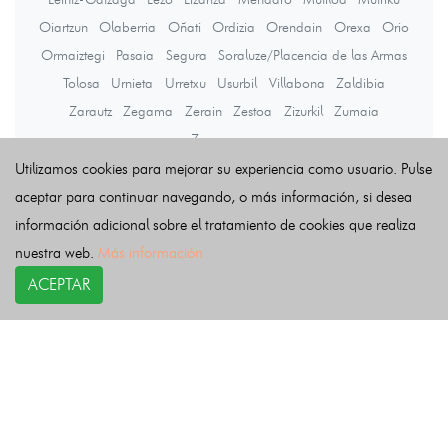
Oiartzun
Olaberria
Oñati
Ordizia
Orendain
Orexa
Orio
Ormaiztegi
Pasaia
Segura
Soraluze/Placencia de las Armas
Tolosa
Urnieta
Urretxu
Usurbil
Villabona
Zaldibia
Zarautz
Zegama
Zerain
Zestoa
Zizurkil
Zumaia
Zumarraga
Utilizamos cookies para mejorar su experiencia como usuario. Pulse
aceptar para continuar navegando, o más información, si desea
Últimas noticias
información adicional sobre el tratamiento de cookies que realiza
nuestra web.
Más información
ACEPTAR
COPYRIGHT©
esquelas.es
2026.
Esquelas
Todos los derechos reservados.
Publicar esquelas