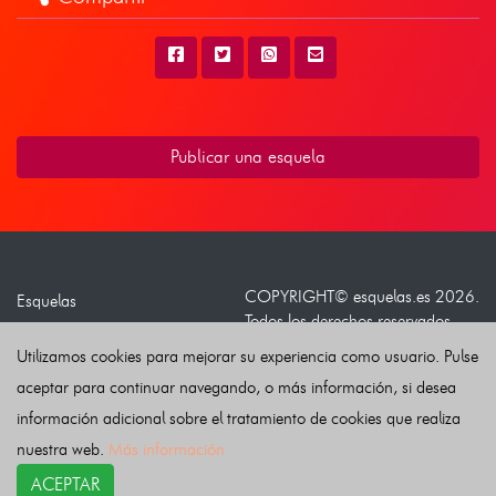
Publicar una esquela
COPYRIGHT©
esquelas.es
2026.
Esquelas
Todos los derechos reservados.
Publicar esquelas
Utilizamos cookies para mejorar su experiencia como usuario. Pulse
Noticias
Política de privacidad
aceptar para continuar navegando, o más información, si desea
Buscador
Política de Cookies
información adicional sobre el tratamiento de cookies que realiza
Condiciones de uso
nuestra web.
Más información
Contacto
ACEPTAR