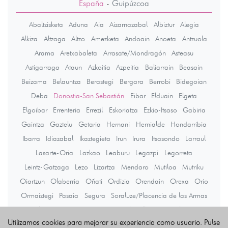
España
-
Guipúzcoa
Abaltzisketa
Aduna
Aia
Aizarnazabal
Albiztur
Alegia
Alkiza
Altzaga
Altzo
Amezketa
Andoain
Anoeta
Antzuola
Arama
Aretxabaleta
Arrasate/Mondragón
Asteasu
Astigarraga
Ataun
Azkoitia
Azpeitia
Baliarrain
Beasain
Beizama
Belauntza
Berastegi
Bergara
Berrobi
Bidegoian
Deba
Donostia-San Sebastián
Eibar
Elduain
Elgeta
Elgoibar
Errenteria
Errezil
Eskoriatza
Ezkio-Itsaso
Gabiria
Gaintza
Gaztelu
Getaria
Hernani
Hernialde
Hondarribia
Ibarra
Idiazabal
Ikaztegieta
Irun
Irura
Itsasondo
Larraul
Lasarte-Oria
Lazkao
Leaburu
Legazpi
Legorreta
Leintz-Gatzaga
Lezo
Lizartza
Mendaro
Mutiloa
Mutriku
Oiartzun
Olaberria
Oñati
Ordizia
Orendain
Orexa
Orio
Ormaiztegi
Pasaia
Segura
Soraluze/Placencia de las Armas
Tolosa
Urnieta
Urretxu
Usurbil
Villabona
Zaldibia
Utilizamos cookies para mejorar su experiencia como usuario. Pulse
Zarautz
Zegama
Zerain
Zestoa
Zizurkil
Zumaia