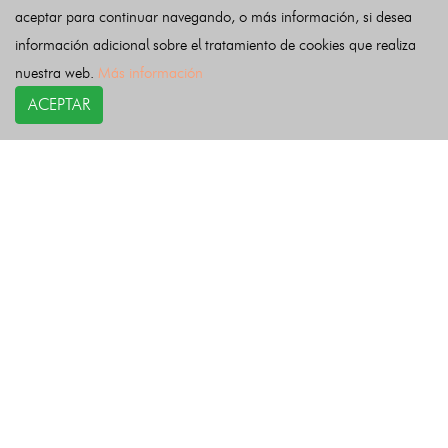
aceptar para continuar navegando, o más información, si desea
Zumarraga
información adicional sobre el tratamiento de cookies que realiza
nuestra web.
Más información
Últimas noticias
ACEPTAR
COPYRIGHT©
esquelas.es
2026.
Esquelas
Todos los derechos reservados.
Publicar esquelas
Noticias
Política de privacidad
Buscador
Política de Cookies
Condiciones de uso
Contacto