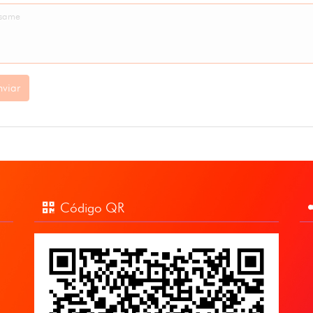
nviar
Código QR