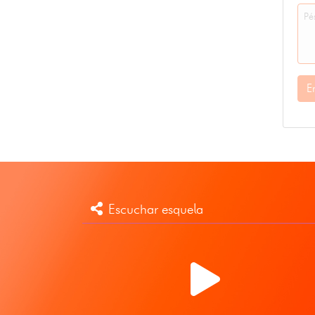
E
Escuchar esquela