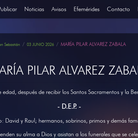
Publicar
Noticias
Avisos
Efemérides
Contacto
MARÍA PILAR ALVAREZ ZABALA
an Sebastián
03 JUNIO 2026
ARÍA PILAR ALVAREZ ZABA
de edad, después de recibir los Santos Sacramentos y la Be
- D.E.P. -
jo: David y Raul; hermanos, sobrinos, primos y demás famil
nden su alma a Dios y asistan a los funerales que se c