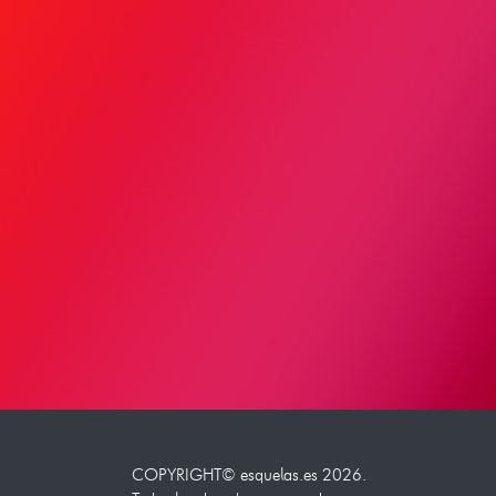
COPYRIGHT©
esquelas.es
2026.