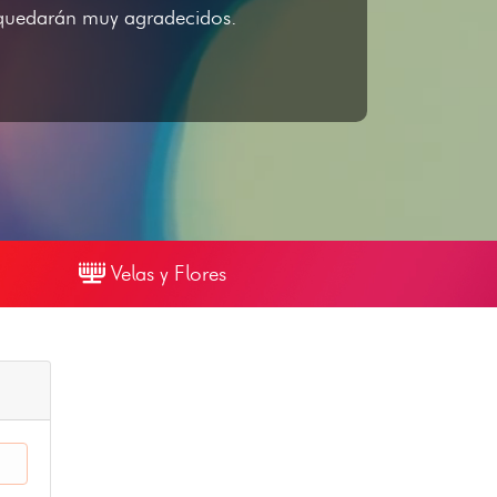
s quedarán muy agradecidos.
Velas y Flores