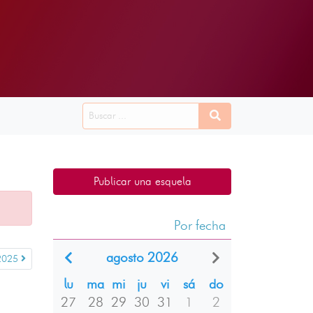
Publicar una esquela
Por fecha
agosto 2026
2025
lu
ma
mi
ju
vi
sá
do
27
28
29
30
31
1
2