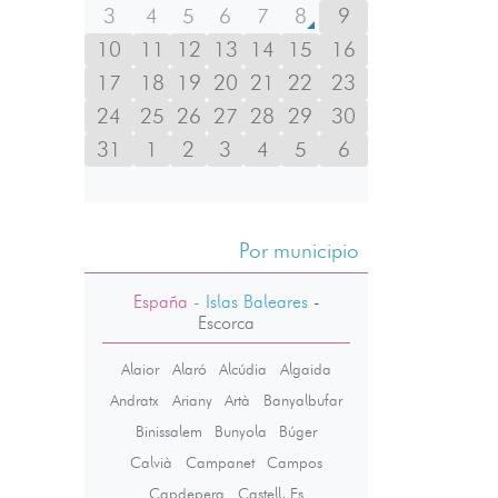
3
4
5
6
7
8
9
10
11
12
13
14
15
16
17
18
19
20
21
22
23
24
25
26
27
28
29
30
31
1
2
3
4
5
6
Por municipio
España
- Islas Baleares
-
Escorca
Alaior
Alaró
Alcúdia
Algaida
Andratx
Ariany
Artà
Banyalbufar
Binissalem
Bunyola
Búger
Calvià
Campanet
Campos
Capdepera
Castell, Es