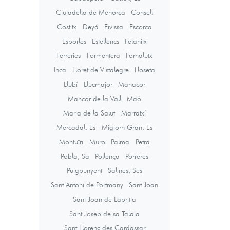
Ciutadella de Menorca
Consell
Costitx
Deyá
Eivissa
Escorca
Esporles
Estellencs
Felanitx
Ferreries
Formentera
Fornalutx
Inca
Lloret de Vistalegre
Lloseta
Llubí
Llucmajor
Manacor
Mancor de la Vall
Maó
Maria de la Salut
Marratxí
Mercadal, Es
Migjorn Gran, Es
Montuïri
Muro
Palma
Petra
Pobla, Sa
Pollença
Porreres
Puigpunyent
Salines, Ses
Sant Antoni de Portmany
Sant Joan
Sant Joan de Labritja
Sant Josep de sa Talaia
Sant Llorenç des Cardassar