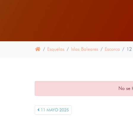
Esquelas
Islas Baleares
Escorca
12
No se 
11 MAYO 2025