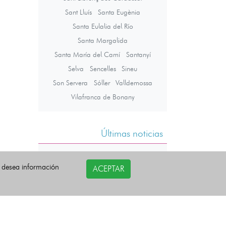
Sant Lluís
Santa Eugènia
Santa Eulalia del Río
Santa Margalida
Santa María del Camí
Santanyí
Selva
Sencelles
Sineu
Son Servera
Sóller
Valldemossa
Vilafranca de Bonany
Últimas noticias
i desea información
ACEPTAR
COPYRIGHT©
esquelas.es
2026.