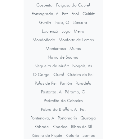
Cospeito
Folgoso do Courel
Fonsagrada, A
Foz
Friol
Guitiriz
Guntín
Incio, O
Láncara
Lourenzá
Lugo
Meira
Mondoñedo
Monforte de Lemos
Monterroso
Muras
Navia de Suarna
Negueira de Muñiz
Nogais, As
O Corgo
Ourol
Outeiro de Rei
Palas de Rei
Pantón
Paradela
Pastoriza, A
Páramo, O
Pedrafita do Cebreiro
Pobra do Brollón, A
Pol
Pontenova, A
Portomarín
Quiroga
Rábade
Ribadeo
Ribas de Sil
Ribeira de Piquín
Riotorto
Samos