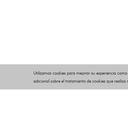
Utilizamos cookies para mejorar su experiencia como
adicional sobre el tratamiento de cookies que realiza
Esquelas
Publicar esquelas
Noticias
Buscador