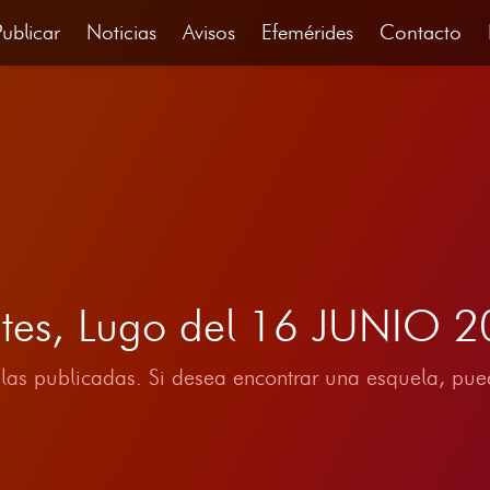
Publicar
Noticias
Avisos
Efemérides
Contacto
ntes, Lugo del 16 JUNIO 
las publicadas. Si desea encontrar una esquela, pued