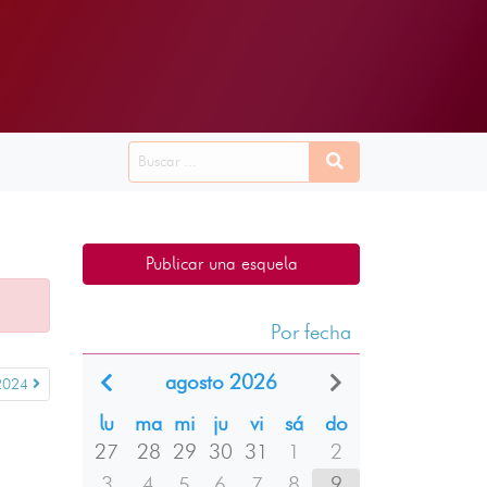
Publicar una esquela
Por fecha
agosto 2026
2024
lu
ma
mi
ju
vi
sá
do
27
28
29
30
31
1
2
3
4
5
6
7
8
9