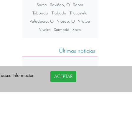
Sarria
Saviñao, O
Sober
Taboada
Trabada
Triacastela
Valadouro, O
Vicedo, O
Vilalba
Viveiro
Xermade
Xove
Últimas noticias
i desea información
ACEPTAR
COPYRIGHT©
esquelas.es
2026.
Todos los derechos reservados.
Política de privacidad
Política de Cookies