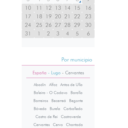
10
11
12
13
14
15
16
17
18
19
20
21
22
23
24
25
26
27
28
29
30
31
1
2
3
4
5
6
Por municipio
España
- Lugo
-
Cervantes
Abadín
Alfoz
Antas de Ulla
Baleira - O Cadavo
Baralla
Barreiros
Becerreá
Begonte
Bóveda
Burela
Carballedo
Castro de Rei
Castroverde
Cervantes
Cervo
Chantada