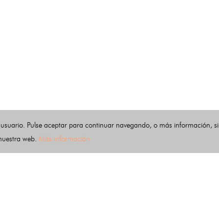
 usuario. Pulse aceptar para continuar navegando, o más información, s
 nuestra web.
Más información