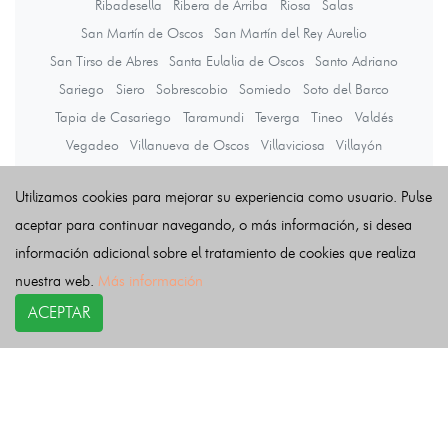
Ribadesella
Ribera de Arriba
Riosa
Salas
San Martín de Oscos
San Martín del Rey Aurelio
San Tirso de Abres
Santa Eulalia de Oscos
Santo Adriano
Sariego
Siero
Sobrescobio
Somiedo
Soto del Barco
Tapia de Casariego
Taramundi
Teverga
Tineo
Valdés
Vegadeo
Villanueva de Oscos
Villaviciosa
Villayón
Yernes y Tameza
Utilizamos cookies para mejorar su experiencia como usuario. Pulse
aceptar para continuar navegando, o más información, si desea
Últimas noticias
información adicional sobre el tratamiento de cookies que realiza
nuestra web.
Más información
ACEPTAR
COPYRIGHT©
esquelas.es
2026.
Esquelas