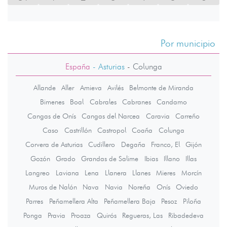
Por municipio
España
- Asturias
-
Colunga
Allande
Aller
Amieva
Avilés
Belmonte de Miranda
Bimenes
Boal
Cabrales
Cabranes
Candamo
Cangas de Onís
Cangas del Narcea
Caravia
Carreño
Caso
Castrillón
Castropol
Coaña
Colunga
Corvera de Asturias
Cudillero
Degaña
Franco, El
Gijón
Gozón
Grado
Grandas de Salime
Ibias
Illano
Illas
Langreo
Laviana
Lena
Llanera
Llanes
Mieres
Morcín
Muros de Nalón
Nava
Navia
Noreña
Onís
Oviedo
Parres
Peñamellera Alta
Peñamellera Baja
Pesoz
Piloña
Ponga
Pravia
Proaza
Quirós
Regueras, Las
Ribadedeva