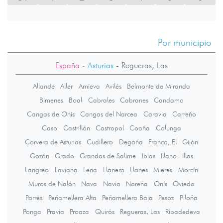
Por municipio
España
- Asturias
-
Regueras, Las
Allande
Aller
Amieva
Avilés
Belmonte de Miranda
Bimenes
Boal
Cabrales
Cabranes
Candamo
Cangas de Onís
Cangas del Narcea
Caravia
Carreño
Caso
Castrillón
Castropol
Coaña
Colunga
Corvera de Asturias
Cudillero
Degaña
Franco, El
Gijón
Gozón
Grado
Grandas de Salime
Ibias
Illano
Illas
Langreo
Laviana
Lena
Llanera
Llanes
Mieres
Morcín
Muros de Nalón
Nava
Navia
Noreña
Onís
Oviedo
Parres
Peñamellera Alta
Peñamellera Baja
Pesoz
Piloña
Ponga
Pravia
Proaza
Quirós
Regueras, Las
Ribadedeva