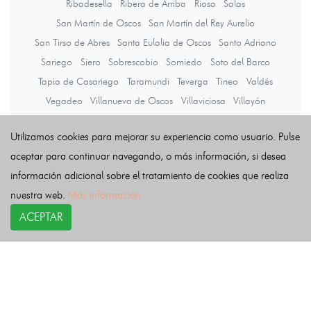
Ribadesella
Ribera de Arriba
Riosa
Salas
San Martín de Oscos
San Martín del Rey Aurelio
San Tirso de Abres
Santa Eulalia de Oscos
Santo Adriano
Sariego
Siero
Sobrescobio
Somiedo
Soto del Barco
Tapia de Casariego
Taramundi
Teverga
Tineo
Valdés
Vegadeo
Villanueva de Oscos
Villaviciosa
Villayón
Yernes y Tameza
Utilizamos cookies para mejorar su experiencia como usuario. Pulse
aceptar para continuar navegando, o más información, si desea
Últimas noticias
información adicional sobre el tratamiento de cookies que realiza
nuestra web.
Más información
ACEPTAR
COPYRIGHT©
esquelas.es
2026.
Esquelas