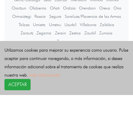
Oiartzun
Olaberria
Oñati
Ordizia
Orendain
Orexa
Orio
Ormaiztegi
Pasaia
Segura
Soraluze/Placencia de las Armas
Tolosa
Urnieta
Urretxu
Usurbil
Villabona
Zaldibia
Zarautz
Zegama
Zerain
Zestoa
Zizurkil
Zumaia
Zumarraga
Utilizamos cookies para mejorar su experiencia como usuario. Pulse
aceptar para continuar navegando, o más información, si desea
Últimas noticias
información adicional sobre el tratamiento de cookies que realiza
nuestra web.
Más información
ACEPTAR
COPYRIGHT©
esquelas.es
2026.
Esquelas
Todos los derechos reservados.
Publicar esquelas