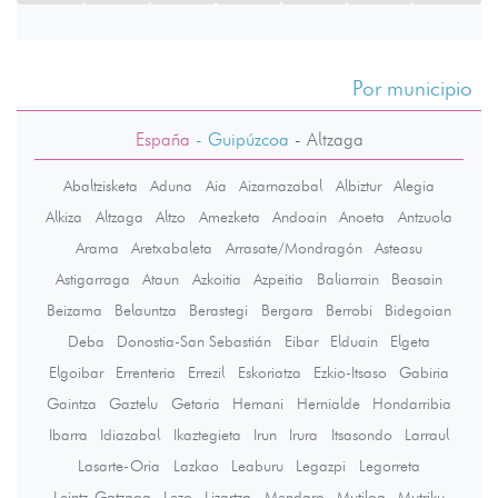
Por municipio
España
- Guipúzcoa
-
Altzaga
Abaltzisketa
Aduna
Aia
Aizarnazabal
Albiztur
Alegia
Alkiza
Altzaga
Altzo
Amezketa
Andoain
Anoeta
Antzuola
Arama
Aretxabaleta
Arrasate/Mondragón
Asteasu
Astigarraga
Ataun
Azkoitia
Azpeitia
Baliarrain
Beasain
Beizama
Belauntza
Berastegi
Bergara
Berrobi
Bidegoian
Deba
Donostia-San Sebastián
Eibar
Elduain
Elgeta
Elgoibar
Errenteria
Errezil
Eskoriatza
Ezkio-Itsaso
Gabiria
Gaintza
Gaztelu
Getaria
Hernani
Hernialde
Hondarribia
Ibarra
Idiazabal
Ikaztegieta
Irun
Irura
Itsasondo
Larraul
Lasarte-Oria
Lazkao
Leaburu
Legazpi
Legorreta
Leintz-Gatzaga
Lezo
Lizartza
Mendaro
Mutiloa
Mutriku