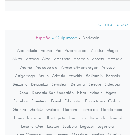
Por municipio
España
- Guipúzcoa
-
Andoain
Abaltzisketa
Aduna
Aia
Aizarnazabal
Albiztur
Alegia
Alkiza
Altzaga
Altzo
Amezketa
Andoain
Anoeta
Antzuola
Arama
Aretxabaleta
Arrasate/Mondragón
Asteasu
Astigarraga
Ataun
Azkoitia
Azpeitia
Baliarrain
Beasain
Beizama
Belauntza
Berastegi
Bergara
Berrobi
Bidegoian
Deba
Donostia-San Sebastián
Eibar
Elduain
Elgeta
Elgoibar
Errenteria
Errezil
Eskoriatza
Ezkio-Itsaso
Gabiria
Gaintza
Gaztelu
Getaria
Hernani
Hernialde
Hondarribia
Ibarra
Idiazabal
Ikaztegieta
Irun
Irura
Itsasondo
Larraul
Lasarte-Oria
Lazkao
Leaburu
Legazpi
Legorreta
Leintz-Gatzaga
Lezo
Lizartza
Mendaro
Mutiloa
Mutriku