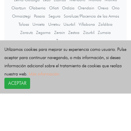
Oiartzun
Olaberria
Oñati
Ordizia
Orendain
Orexa
Orio
Ormaiztegi
Pasaia
Segura
Soraluze/Placencia de las Armas
Tolosa
Urnieta
Urretxu
Usurbil
Villabona
Zaldibia
Zarautz
Zegama
Zerain
Zestoa
Zizurkil
Zumaia
Zumarraga
Utilizamos cookies para mejorar su experiencia como usuario. Pulse
aceptar para continuar navegando, o más información, si desea
Últimas noticias
información adicional sobre el tratamiento de cookies que realiza
nuestra web.
Más información
ACEPTAR
COPYRIGHT©
esquelas.es
2026.
Esquelas
Todos los derechos reservados.
Publicar esquelas