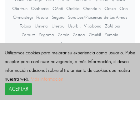
Oiartzun
Olaberria
Oñati
Ordizia
Orendain
Orexa
Orio
Ormaiztegi
Pasaia
Segura
Soraluze/Placencia de las Armas
Tolosa
Urnieta
Urretxu
Usurbil
Villabona
Zaldibia
Zarautz
Zegama
Zerain
Zestoa
Zizurkil
Zumaia
Zumarraga
Utilizamos cookies para mejorar su experiencia como usuario. Pulse
aceptar para continuar navegando, o más información, si desea
Últimas noticias
información adicional sobre el tratamiento de cookies que realiza
nuestra web.
Más información
ACEPTAR
COPYRIGHT©
esquelas.es
2026.
Esquelas
Todos los derechos reservados.
Publicar esquelas