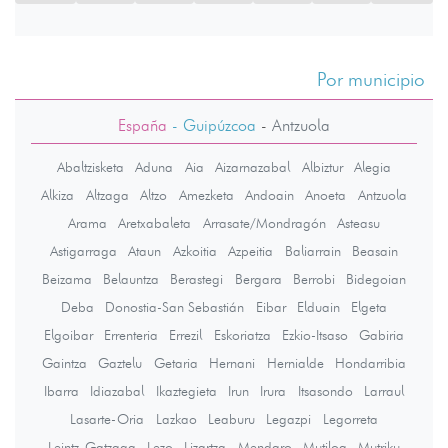
Por municipio
España
- Guipúzcoa
-
Antzuola
Abaltzisketa
Aduna
Aia
Aizarnazabal
Albiztur
Alegia
Alkiza
Altzaga
Altzo
Amezketa
Andoain
Anoeta
Antzuola
Arama
Aretxabaleta
Arrasate/Mondragón
Asteasu
Astigarraga
Ataun
Azkoitia
Azpeitia
Baliarrain
Beasain
Beizama
Belauntza
Berastegi
Bergara
Berrobi
Bidegoian
Deba
Donostia-San Sebastián
Eibar
Elduain
Elgeta
Elgoibar
Errenteria
Errezil
Eskoriatza
Ezkio-Itsaso
Gabiria
Gaintza
Gaztelu
Getaria
Hernani
Hernialde
Hondarribia
Ibarra
Idiazabal
Ikaztegieta
Irun
Irura
Itsasondo
Larraul
Lasarte-Oria
Lazkao
Leaburu
Legazpi
Legorreta
Leintz-Gatzaga
Lezo
Lizartza
Mendaro
Mutiloa
Mutriku