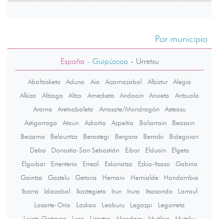
Por municipio
España
- Guipúzcoa
-
Urretxu
Abaltzisketa
Aduna
Aia
Aizarnazabal
Albiztur
Alegia
Alkiza
Altzaga
Altzo
Amezketa
Andoain
Anoeta
Antzuola
Arama
Aretxabaleta
Arrasate/Mondragón
Asteasu
Astigarraga
Ataun
Azkoitia
Azpeitia
Baliarrain
Beasain
Beizama
Belauntza
Berastegi
Bergara
Berrobi
Bidegoian
Deba
Donostia-San Sebastián
Eibar
Elduain
Elgeta
Elgoibar
Errenteria
Errezil
Eskoriatza
Ezkio-Itsaso
Gabiria
Gaintza
Gaztelu
Getaria
Hernani
Hernialde
Hondarribia
Ibarra
Idiazabal
Ikaztegieta
Irun
Irura
Itsasondo
Larraul
Lasarte-Oria
Lazkao
Leaburu
Legazpi
Legorreta
Leintz-Gatzaga
Lezo
Lizartza
Mendaro
Mutiloa
Mutriku