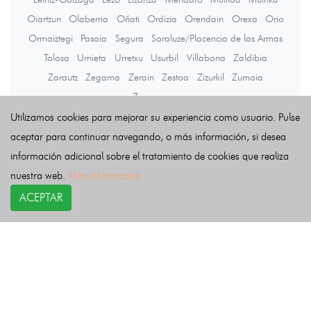
Oiartzun
Olaberria
Oñati
Ordizia
Orendain
Orexa
Orio
Ormaiztegi
Pasaia
Segura
Soraluze/Placencia de las Armas
Tolosa
Urnieta
Urretxu
Usurbil
Villabona
Zaldibia
Zarautz
Zegama
Zerain
Zestoa
Zizurkil
Zumaia
Zumarraga
Utilizamos cookies para mejorar su experiencia como usuario. Pulse
aceptar para continuar navegando, o más información, si desea
Últimas noticias
información adicional sobre el tratamiento de cookies que realiza
nuestra web.
Más información
ACEPTAR
COPYRIGHT©
esquelas.es
2026.
Esquelas
Todos los derechos reservados.
Publicar esquelas