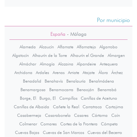
Por municipio
España
-
Málaga
Alameda
Alcaucín
Alfarnate
Alfarnatejo
Algarrobo
Algatocín
Alhaurín de la Torre
Alhaurín el Grande
Almargen
Almáchar
Almogía
Alozaina
Alpandeire
Antequera
Archidona
Ardales
Arenas
Arriate
Atajate
Álora
Árchez
Benadalid
Benahavís
Benalauría
Benalmádena
Benamargosa
Benamocarra
Benaoján
Benarrabá
Borge, El
Burgo, El
Campillos
Canillas de Aceituno
Canillas de Albaida
Cañete la Real
Carratraca
Cartajima
Casabermeja
Casarabonela
Casares
Cártama
Coín
Colmenar
Comares
Cortes de la Frontera
Cómpeta
Cuevas Bajas
Cuevas de San Marcos
Cuevas del Becerro