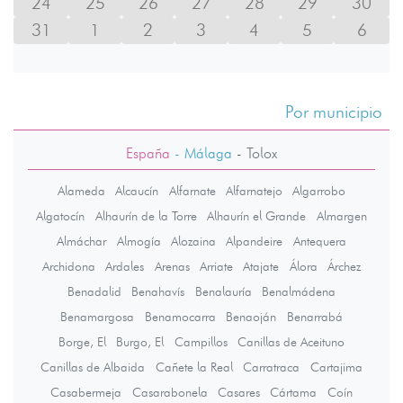
24
25
26
27
28
29
30
31
1
2
3
4
5
6
Por municipio
España
- Málaga
-
Tolox
Alameda
Alcaucín
Alfarnate
Alfarnatejo
Algarrobo
Algatocín
Alhaurín de la Torre
Alhaurín el Grande
Almargen
Almáchar
Almogía
Alozaina
Alpandeire
Antequera
Archidona
Ardales
Arenas
Arriate
Atajate
Álora
Árchez
Benadalid
Benahavís
Benalauría
Benalmádena
Benamargosa
Benamocarra
Benaoján
Benarrabá
Borge, El
Burgo, El
Campillos
Canillas de Aceituno
Canillas de Albaida
Cañete la Real
Carratraca
Cartajima
Casabermeja
Casarabonela
Casares
Cártama
Coín