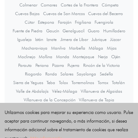
Colmenar
Comares
Cortes de la Frontera
Cómpeta
Cuevas Bajas
Cuevas de San Marcos
Cuevas del Becerro
Cútar
Estepona
Faraján
Frigiliana
Fuengirola
Fuente de Piedra
Gaucín
Genalguacil
Guaro
Humilladero
Igualeja
Istán
Iznate
Jimera de Líbar
Jubrique
Júzcar
Macharaviaya
Manilva
Marbella
Málaga
Mijas
Moclinejo
Mollina
Monda
Montejaque
Nerja
Ojén
Parauta
Periana
Pizarra
Pujerra
Rincón de la Victoria
Riogordo
Ronda
Salares
Sayalonga
Sedella
Sierra de Yeguas
Teba
Tolox
Torremolinos
Torrox
Totalán
Valle de Abdalajís
Vélez-Málaga
Villanueva de Algaidas
Villanueva de la Concepción
Villanueva de Tapia
Villanueva del Rosario
Villanueva del Trabuco
Viñuela
Utilizamos cookies para mejorar su experiencia como usuario. Pulse
Yunquera
aceptar para continuar navegando, o más información, si desea
información adicional sobre el tratamiento de cookies que realiza