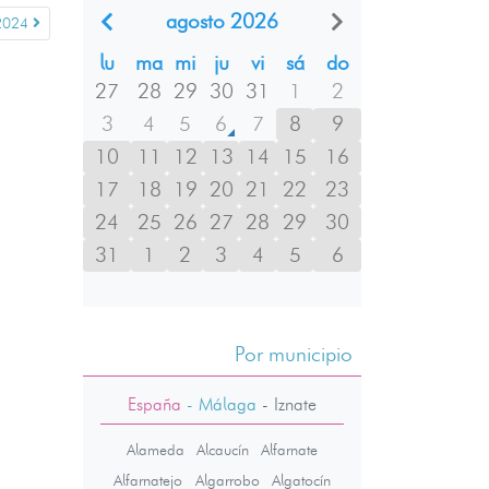
agosto 2026
2024
lu
ma
mi
ju
vi
sá
do
27
28
29
30
31
1
2
3
4
5
6
7
8
9
10
11
12
13
14
15
16
17
18
19
20
21
22
23
24
25
26
27
28
29
30
31
1
2
3
4
5
6
Por municipio
España
- Málaga
-
Iznate
Alameda
Alcaucín
Alfarnate
Alfarnatejo
Algarrobo
Algatocín