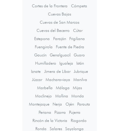
Cortes de la Frontera
Cómpeta
Cuevas Bajas
Cuevas de San Marcos
Cuevas del Becerro
Cútar
Estepona
Faraján
Frigiliana
Fuengirola
Fuente de Piedra
Gaucín
Genalguacil
Guaro
Humilladero
Igualeja
Istán
Iznate
Jimera de Líbar
Jubrique
Júzcar
Macharaviaya
Manilva
Marbella
Málaga
Mijas
Moclinejo
Mollina
Monda
Montejaque
Nerja
Ojén
Parauta
Periana
Pizarra
Pujerra
Rincón de la Victoria
Riogordo
Ronda
Salares
Sayalonga