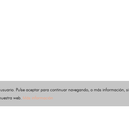
 usuario. Pulse aceptar para continuar navegando, o más información, s
 nuestra web.
Más información