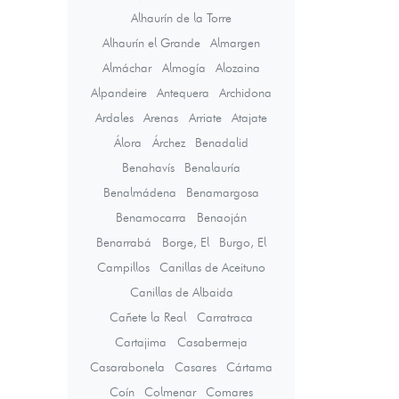
Alhaurín de la Torre
Alhaurín el Grande
Almargen
Almáchar
Almogía
Alozaina
Alpandeire
Antequera
Archidona
Ardales
Arenas
Arriate
Atajate
Álora
Árchez
Benadalid
Benahavís
Benalauría
Benalmádena
Benamargosa
Benamocarra
Benaoján
Benarrabá
Borge, El
Burgo, El
Campillos
Canillas de Aceituno
Canillas de Albaida
Cañete la Real
Carratraca
Cartajima
Casabermeja
Casarabonela
Casares
Cártama
Coín
Colmenar
Comares