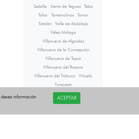
Sedella
Sierra de Yeguas
Teba
Tolox
Torremolinos
Torrox
Totalán
Valle de Abdalajís
Vélez-Málaga
Villanueva de Algaidas
Villanueva de la Concepción
Villanueva de Tapia
Villanueva del Rosario
Villanueva del Trabuco
Viñuela
Yunquera
i desea información
ACEPTAR
Últimas noticias