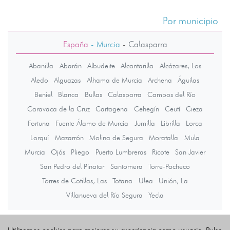
Por municipio
España
- Murcia
-
Calasparra
Abanilla
Abarán
Albudeite
Alcantarilla
Alcázares, Los
Aledo
Alguazas
Alhama de Murcia
Archena
Águilas
Beniel
Blanca
Bullas
Calasparra
Campos del Río
Caravaca de la Cruz
Cartagena
Cehegín
Ceutí
Cieza
Fortuna
Fuente Álamo de Murcia
Jumilla
Librilla
Lorca
Lorquí
Mazarrón
Molina de Segura
Moratalla
Mula
Murcia
Ojós
Pliego
Puerto Lumbreras
Ricote
San Javier
San Pedro del Pinatar
Santomera
Torre-Pacheco
Torres de Cotillas, Las
Totana
Ulea
Unión, La
Villanueva del Río Segura
Yecla