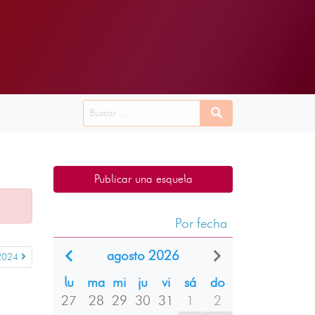
Publicar una esquela
Por fecha
agosto 2026
2024
lu
ma
mi
ju
vi
sá
do
27
28
29
30
31
1
2