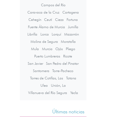
Campos del Río
Caravaca de la Cruz
Cartagena
Cehegín
Ceutí
Cieza
Fortuna
Fuente Álamo de Murcia
Jumilla
Librilla
Lorca
Lorquí
Mazarrón
Molina de Segura
Moratalla
Mula
Murcia
Ojós
Pliego
Puerto Lumbreras
Ricote
San Javier
San Pedro del Pinatar
Santomera
Torre-Pacheco
Torres de Cotillas, Las
Totana
Ulea
Unión, La
Villanueva del Río Segura
Yecla
Últimas noticias