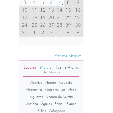
3
4
5
6
7
8
9
10
11
12
13
14
15
16
17
18
19
20
21
22
23
24
25
26
27
28
29
30
31
1
2
3
4
5
6
Por municipio
España
- Murcia
-
Fuente Álamo
de Murcia
Abanilla
Abarán
Albudeite
Alcantarilla
Alcázares, Los
Aledo
Alguazas
Alhama de Murcia
Archena
Águilas
Beniel
Blanca
Bullas
Calasparra