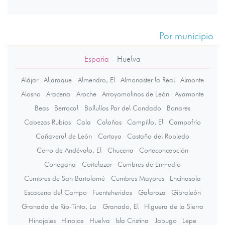
Por municipio
España
-
Huelva
Alájar
Aljaraque
Almendro, El
Almonaster la Real
Almonte
Alosno
Aracena
Aroche
Arroyomolinos de León
Ayamonte
Beas
Berrocal
Bollullos Par del Condado
Bonares
Cabezas Rubias
Cala
Calañas
Campillo, El
Campofrío
Cañaveral de León
Cartaya
Castaño del Robledo
Cerro de Andévalo, El
Chucena
Corteconcepción
Cortegana
Cortelazor
Cumbres de Enmedio
Cumbres de San Bartolomé
Cumbres Mayores
Encinasola
Escacena del Campo
Fuenteheridos
Galaroza
Gibraleón
Granada de Río-Tinto, La
Granado, El
Higuera de la Sierra
Hinojales
Hinojos
Huelva
Isla Cristina
Jabugo
Lepe