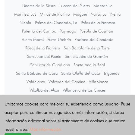
Linares de la Sierra
Lucena del Puerto
Manzanilla
Marines, Los
Minas de Riotinto
Moguer
Nava, La
Nerva
Niebla
Palma del Condado, La
Palos de la Frontera
Paterna del Campo
Paymogo
Puebla de Guzmán
Puerto Moral
Punta Umbría
Rociana del Condado
Rosal de la Frontera
San Bartolomé de la Torre
San Juan del Puerto
San Silvestre de Guzmán
Sanlúcar de Guadiana
Santa Ana la Real
Santa Bárbara de Casa
Santa Olalla del Cala
Trigueros
Valdelarco
Valverde del Camino
Villablanca
Villalba del Alcor
Villanueva de las Cruces
Villanueva de los Castillejos
Villarrasa
Zalamea la Real
Utilizamos cookies para mejorar su experiencia como usuario. Pulse
Zufre
aceptar para continuar navegando, o más información, si desea
información adicional sobre el tratamiento de cookies que realiza
Últimas noticias
nuestra web.
Más información