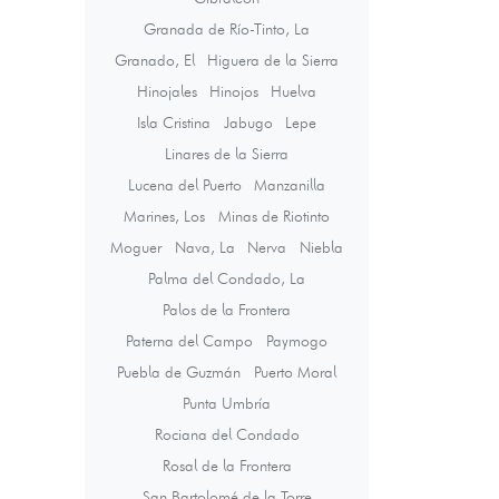
Granada de Río-Tinto, La
Granado, El
Higuera de la Sierra
Hinojales
Hinojos
Huelva
Isla Cristina
Jabugo
Lepe
Linares de la Sierra
Lucena del Puerto
Manzanilla
Marines, Los
Minas de Riotinto
Moguer
Nava, La
Nerva
Niebla
Palma del Condado, La
Palos de la Frontera
Paterna del Campo
Paymogo
Puebla de Guzmán
Puerto Moral
Punta Umbría
Rociana del Condado
Rosal de la Frontera
San Bartolomé de la Torre