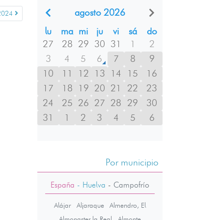
agosto 2026
2024
lu
ma
mi
ju
vi
sá
do
27
28
29
30
31
1
2
3
4
5
6
7
8
9
10
11
12
13
14
15
16
17
18
19
20
21
22
23
24
25
26
27
28
29
30
31
1
2
3
4
5
6
Por municipio
España
- Huelva
-
Campofrío
Alájar
Aljaraque
Almendro, El
Almonaster la Real
Almonte