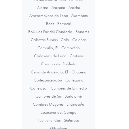
Alosno
Aracena
Aroche
Arroyomolinos de León
Ayamonte
Beas
Berrocal
Bollullos Par del Condado
Bonares
Cabezas Rubias
Cala
Calañas
Campillo, El
Campofrío
Cañaveral de León
Cartaya
Castaño del Robledo
Cerro de Andévalo, El
Chucena
Corteconcepción
Cortegana
Cortelazor
Cumbres de Enmedio
Cumbres de San Bartolomé
Cumbres Mayores
Encinasola
Escacena del Campo
Fuenteheridos
Galaroza
Gibraleón