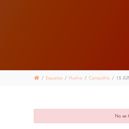
Esquelas
Huelva
Campofrío
15 JU
No se 