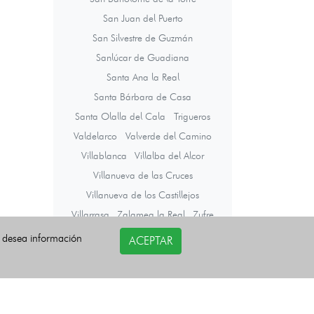
San Juan del Puerto
San Silvestre de Guzmán
Sanlúcar de Guadiana
Santa Ana la Real
Santa Bárbara de Casa
Santa Olalla del Cala
Trigueros
Valdelarco
Valverde del Camino
Villablanca
Villalba del Alcor
Villanueva de las Cruces
Villanueva de los Castillejos
Villarrasa
Zalamea la Real
Zufre
i desea información
ACEPTAR
Últimas noticias