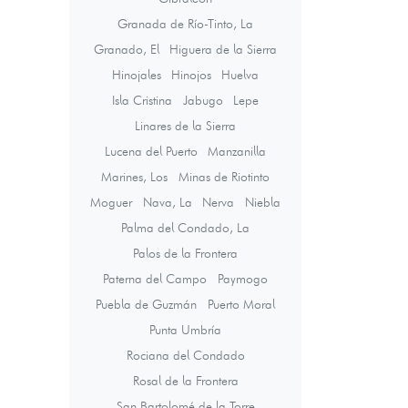
Granada de Río-Tinto, La
Granado, El
Higuera de la Sierra
Hinojales
Hinojos
Huelva
Isla Cristina
Jabugo
Lepe
Linares de la Sierra
Lucena del Puerto
Manzanilla
Marines, Los
Minas de Riotinto
Moguer
Nava, La
Nerva
Niebla
Palma del Condado, La
Palos de la Frontera
Paterna del Campo
Paymogo
Puebla de Guzmán
Puerto Moral
Punta Umbría
Rociana del Condado
Rosal de la Frontera
San Bartolomé de la Torre