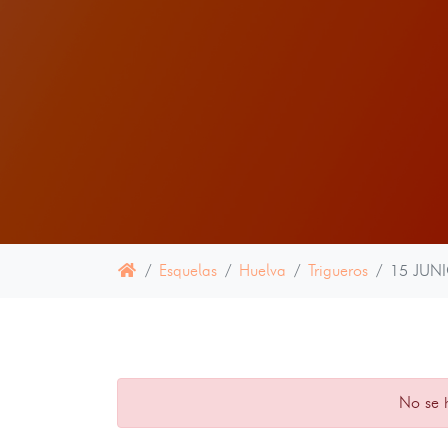
Esquelas
Huelva
Trigueros
15 JUN
No se 