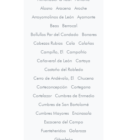
Alosno
Aracena
Aroche
Arroyomolinos de León
Ayamonte
Beas
Berrocal
Bollullos Par del Condado
Bonares
Cabezas Rubias
Cala
Calañas
Campillo, El
Campofrío
Cañaveral de León
Cartaya
Castaño del Robledo
Cerro de Andévalo, El
Chucena
Corteconcepción
Cortegana
Cortelazor
Cumbres de Enmedio
Cumbres de San Bartolomé
Cumbres Mayores
Encinasola
Escacena del Campo
Fuenteheridos
Galaroza
Gibraleón