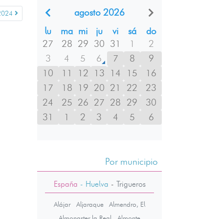
agosto 2026
2024
lu
ma
mi
ju
vi
sá
do
27
28
29
30
31
1
2
3
4
5
6
7
8
9
10
11
12
13
14
15
16
17
18
19
20
21
22
23
24
25
26
27
28
29
30
31
1
2
3
4
5
6
Por municipio
España
- Huelva
-
Trigueros
Alájar
Aljaraque
Almendro, El
Almonaster la Real
Almonte