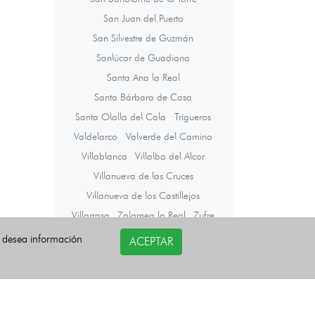
San Juan del Puerto
San Silvestre de Guzmán
Sanlúcar de Guadiana
Santa Ana la Real
Santa Bárbara de Casa
Santa Olalla del Cala
Trigueros
Valdelarco
Valverde del Camino
Villablanca
Villalba del Alcor
Villanueva de las Cruces
Villanueva de los Castillejos
Villarrasa
Zalamea la Real
Zufre
i desea información
ACEPTAR
Últimas noticias