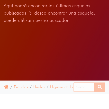
Aqui podrá encontrar las últimas esquelas
publicadas. Si desea encontrar una esquela,
puede utilizar nuestro buscador
Esquelas
Huelva
Higuera de la Sierra
15 JUNIO 