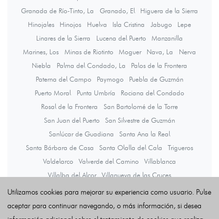
Granada de Río-Tinto, La
Granado, El
Higuera de la Sierra
Hinojales
Hinojos
Huelva
Isla Cristina
Jabugo
Lepe
Linares de la Sierra
Lucena del Puerto
Manzanilla
Marines, Los
Minas de Riotinto
Moguer
Nava, La
Nerva
Niebla
Palma del Condado, La
Palos de la Frontera
Paterna del Campo
Paymogo
Puebla de Guzmán
Puerto Moral
Punta Umbría
Rociana del Condado
Rosal de la Frontera
San Bartolomé de la Torre
San Juan del Puerto
San Silvestre de Guzmán
Sanlúcar de Guadiana
Santa Ana la Real
Santa Bárbara de Casa
Santa Olalla del Cala
Trigueros
Valdelarco
Valverde del Camino
Villablanca
Villalba del Alcor
Villanueva de las Cruces
Villanueva de los Castillejos
Villarrasa
Zalamea la Real
Utilizamos cookies para mejorar su experiencia como usuario. Pulse
Zufre
aceptar para continuar navegando, o más información, si desea