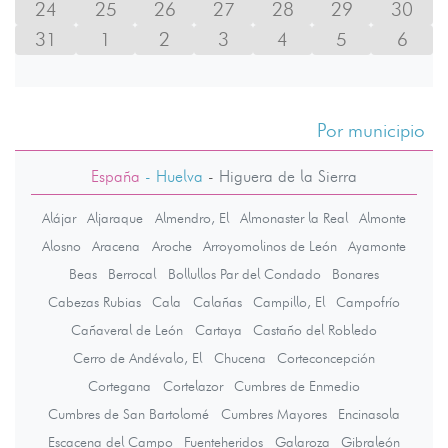
24
25
26
27
28
29
30
31
1
2
3
4
5
6
Por municipio
España
- Huelva
-
Higuera de la Sierra
Alájar
Aljaraque
Almendro, El
Almonaster la Real
Almonte
Alosno
Aracena
Aroche
Arroyomolinos de León
Ayamonte
Beas
Berrocal
Bollullos Par del Condado
Bonares
Cabezas Rubias
Cala
Calañas
Campillo, El
Campofrío
Cañaveral de León
Cartaya
Castaño del Robledo
Cerro de Andévalo, El
Chucena
Corteconcepción
Cortegana
Cortelazor
Cumbres de Enmedio
Cumbres de San Bartolomé
Cumbres Mayores
Encinasola
Escacena del Campo
Fuenteheridos
Galaroza
Gibraleón