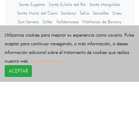
Santa Eugènia
Santa Eulalia del Río
Santa Margalida
Santa María del Camí
Santanyí
Selva
Sencelles
Sineu
Son Servera
Sóller
Valldemossa
Vilafranca de Bonany
Utilizamos cookies para mejorar su experiencia como usuario. Pulse
Últimas noticias
aceptar para continuar navegando, o más información, si desea
información adicional sobre el tratamiento de cookies que realiza
nuestra web.
Más información
ACEPTAR
COPYRIGHT©
esquelas.es
2026.
Esquelas
Todos los derechos reservados.
Publicar esquelas
Noticias
Política de privacidad
Buscador
Política de Cookies
Condiciones de uso