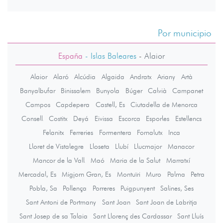
Por municipio
España
- Islas Baleares
-
Alaior
Alaior
Alaró
Alcúdia
Algaida
Andratx
Ariany
Artà
Banyalbufar
Binissalem
Bunyola
Búger
Calvià
Campanet
Campos
Capdepera
Castell, Es
Ciutadella de Menorca
Consell
Costitx
Deyá
Eivissa
Escorca
Esporles
Estellencs
Felanitx
Ferreries
Formentera
Fornalutx
Inca
Lloret de Vistalegre
Lloseta
Llubí
Llucmajor
Manacor
Mancor de la Vall
Maó
Maria de la Salut
Marratxí
Mercadal, Es
Migjorn Gran, Es
Montuïri
Muro
Palma
Petra
Pobla, Sa
Pollença
Porreres
Puigpunyent
Salines, Ses
Sant Antoni de Portmany
Sant Joan
Sant Joan de Labritja
Sant Josep de sa Talaia
Sant Llorenç des Cardassar
Sant Lluís