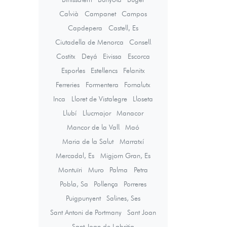
Calvià
Campanet
Campos
Capdepera
Castell, Es
Ciutadella de Menorca
Consell
Costitx
Deyá
Eivissa
Escorca
Esporles
Estellencs
Felanitx
Ferreries
Formentera
Fornalutx
Inca
Lloret de Vistalegre
Lloseta
Llubí
Llucmajor
Manacor
Mancor de la Vall
Maó
Maria de la Salut
Marratxí
Mercadal, Es
Migjorn Gran, Es
Montuïri
Muro
Palma
Petra
Pobla, Sa
Pollença
Porreres
Puigpunyent
Salines, Ses
Sant Antoni de Portmany
Sant Joan
Sant Joan de Labritja