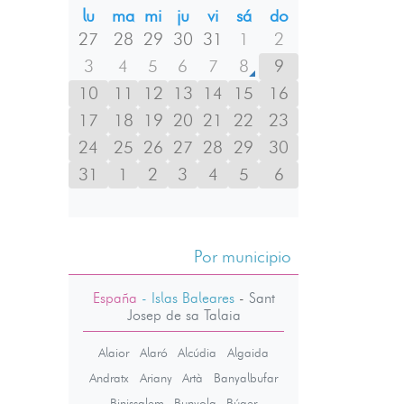
lu
ma
mi
ju
vi
sá
do
27
28
29
30
31
1
2
3
4
5
6
7
8
9
10
11
12
13
14
15
16
17
18
19
20
21
22
23
24
25
26
27
28
29
30
31
1
2
3
4
5
6
Por municipio
España
- Islas Baleares
-
Sant
Josep de sa Talaia
Alaior
Alaró
Alcúdia
Algaida
Andratx
Ariany
Artà
Banyalbufar
Binissalem
Bunyola
Búger