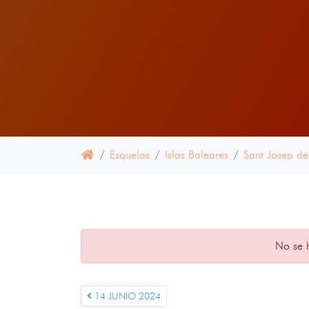
Esquelas
Islas Baleares
Sant Josep de
No se 
14 JUNIO 2024