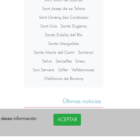
Sant Josep de sa Talaia
Sant Llorenç des Cardassar
Sant Lluís
Santa Eugènia
Santa Eulalia del Río
Santa Margalida
Santa María del Camí
Santanyí
Selva
Sencelles
Sineu
Son Servera
Sóller
Valldemossa
Vilafranca de Bonany
Últimas noticias
i desea información
ACEPTAR