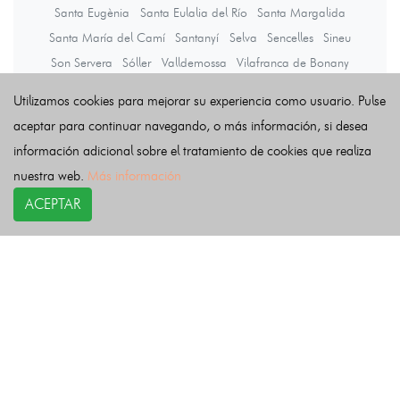
Santa Eugènia
Santa Eulalia del Río
Santa Margalida
Santa María del Camí
Santanyí
Selva
Sencelles
Sineu
Son Servera
Sóller
Valldemossa
Vilafranca de Bonany
Utilizamos cookies para mejorar su experiencia como usuario. Pulse
Últimas noticias
aceptar para continuar navegando, o más información, si desea
información adicional sobre el tratamiento de cookies que realiza
nuestra web.
Más información
ACEPTAR
COPYRIGHT©
esquelas.es
2026.
Esquelas
Todos los derechos reservados.
Publicar esquelas
Noticias
Política de privacidad
Buscador
Política de Cookies
Condiciones de uso