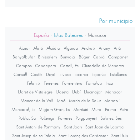
Por municipio
España
- Islas Baleares
-
Manacor
Alaior
Alaró
Alcúdia
Algaida
Andratx
Ariany
Artà
Banyalbufar
Binissalem
Bunyola
Búger
Calvià
Campanet
Campos
Capdepera
Castell, Es
Ciutadella de Menorca
Consell
Costitx
Deyá
Eivissa
Escorca
Esporles
Estellencs
Felanitx
Ferreries
Formentera
Fornalutx
Inca
Lloret de Vistalegre
Lloseta
Llubí
Llucmajor
Manacor
Mancor de la Vall
Maó
Maria de la Salut
Marratxí
Mercadal, Es
Migjorn Gran, Es
Montuïri
Muro
Palma
Petra
Pobla, Sa
Pollença
Porreres
Puigpunyent
Salines, Ses
Sant Antoni de Portmany
Sant Joan
Sant Joan de Labritja
Sant Josep de sa Talaia
Sant Llorenç des Cardassar
Sant Lluís