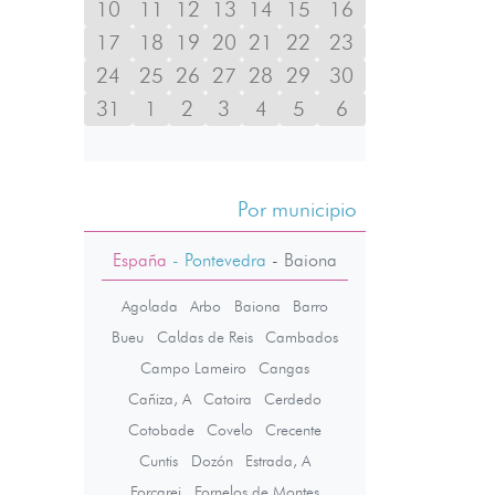
10
11
12
13
14
15
16
17
18
19
20
21
22
23
24
25
26
27
28
29
30
31
1
2
3
4
5
6
Por municipio
España
- Pontevedra
-
Baiona
Agolada
Arbo
Baiona
Barro
Bueu
Caldas de Reis
Cambados
Campo Lameiro
Cangas
Cañiza, A
Catoira
Cerdedo
Cotobade
Covelo
Crecente
Cuntis
Dozón
Estrada, A
Forcarei
Fornelos de Montes