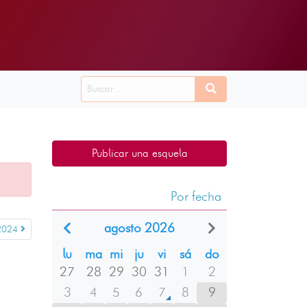
Publicar una esquela
Por fecha
agosto 2026
2024
lu
ma
mi
ju
vi
sá
do
27
28
29
30
31
1
2
3
4
5
6
7
8
9