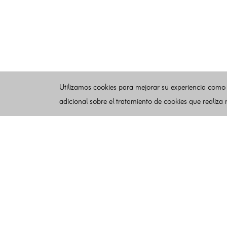
Utilizamos cookies para mejorar su experiencia como
adicional sobre el tratamiento de cookies que realiza
Esquelas
Publicar esquelas
Noticias
Buscador
Condiciones de uso
Contacto