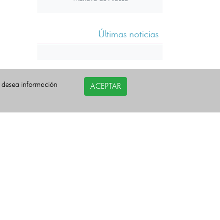
Últimas noticias
i desea información
ACEPTAR
COPYRIGHT©
esquelas.es
2026.
Todos los derechos reservados.
Política de privacidad
Política de Cookies