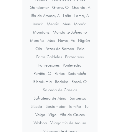
Gondomar
Grove, O
Guarda, A
Illa de Arousa, A
Lalín
Lama, A
Marín
Meaño
Meis
Moaña
Mondariz
Mondariz-Balneario
Moraña
Mos
Neves, As
Nigrán
Oia
Pazos de Borbén
Poio
Ponte Caldelas
Ponteareas
Pontecesures
Pontevedra
Porriño, O
Portas
Redondela
Ribadumia
Rodeiro
Rosal, O
Salceda de Caselas
Salvaterra de Miño
Sanxenxo
Silleda
Soutomaior
Tomiño
Tui
Valga
Vigo
Vila de Cruces
Vilaboa
Vilagarcía de Arousa
Vilanova de Arousa