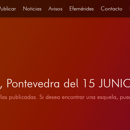
Publicar
Noticias
Avisos
Efemérides
Contacto
a, Pontevedra del 15 JUN
las publicadas. Si desea encontrar una esquela, pued