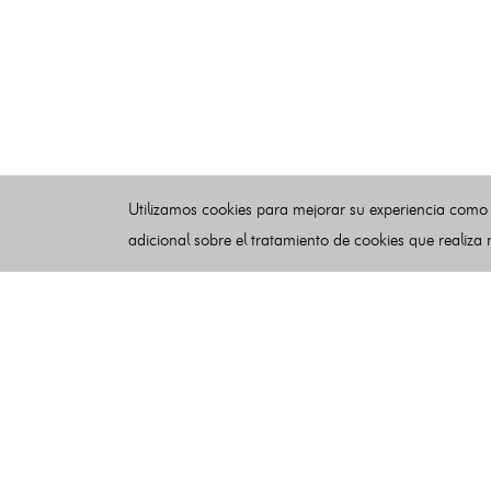
Utilizamos cookies para mejorar su experiencia como
adicional sobre el tratamiento de cookies que realiza
Esquelas
Publicar esquelas
Noticias
Buscador
Condiciones de uso
Contacto