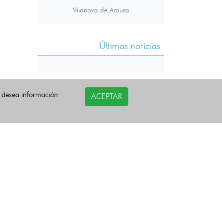
Vilanova de Arousa
Últimas noticias
i desea información
ACEPTAR
COPYRIGHT©
esquelas.es
2026.
Todos los derechos reservados.
Política de privacidad
Política de Cookies