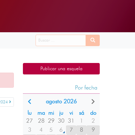
Publicar una esquela
Por fecha
agosto 2026
2024
lu
ma
mi
ju
vi
sá
do
27
28
29
30
31
1
2
3
4
5
6
7
8
9