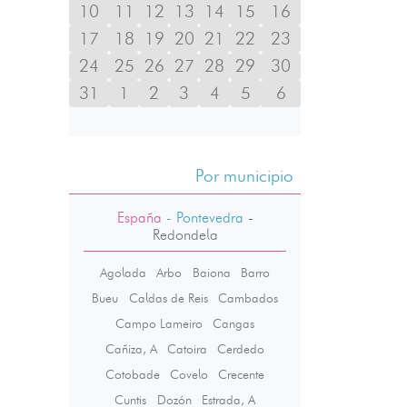
10
11
12
13
14
15
16
17
18
19
20
21
22
23
24
25
26
27
28
29
30
31
1
2
3
4
5
6
Por municipio
España
- Pontevedra
-
Redondela
Agolada
Arbo
Baiona
Barro
Bueu
Caldas de Reis
Cambados
Campo Lameiro
Cangas
Cañiza, A
Catoira
Cerdedo
Cotobade
Covelo
Crecente
Cuntis
Dozón
Estrada, A