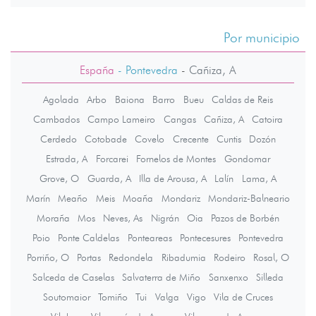
Por municipio
España
- Pontevedra
-
Cañiza, A
Agolada
Arbo
Baiona
Barro
Bueu
Caldas de Reis
Cambados
Campo Lameiro
Cangas
Cañiza, A
Catoira
Cerdedo
Cotobade
Covelo
Crecente
Cuntis
Dozón
Estrada, A
Forcarei
Fornelos de Montes
Gondomar
Grove, O
Guarda, A
Illa de Arousa, A
Lalín
Lama, A
Marín
Meaño
Meis
Moaña
Mondariz
Mondariz-Balneario
Moraña
Mos
Neves, As
Nigrán
Oia
Pazos de Borbén
Poio
Ponte Caldelas
Ponteareas
Pontecesures
Pontevedra
Porriño, O
Portas
Redondela
Ribadumia
Rodeiro
Rosal, O
Salceda de Caselas
Salvaterra de Miño
Sanxenxo
Silleda
Soutomaior
Tomiño
Tui
Valga
Vigo
Vila de Cruces