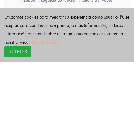
Vilaboa
Vilagarcía de Arousa
Vilanova de Arousa
Utilizamos cookies para mejorar su experiencia como usuario. Pulse
Últimas noticias
aceptar para continuar navegando, o más información, si desea
información adicional sobre el tratamiento de cookies que realiza
nuestra web.
Más información
ACEPTAR
COPYRIGHT©
esquelas.es
2026.
Esquelas
Todos los derechos reservados.
Publicar esquelas
Noticias
Política de privacidad
Buscador
Política de Cookies
Condiciones de uso
Contacto