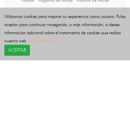
Vilaboa
Vilagarcía de Arousa
Vilanova de Arousa
Utilizamos cookies para mejorar su experiencia como usuario. Pulse
Últimas noticias
aceptar para continuar navegando, o más información, si desea
información adicional sobre el tratamiento de cookies que realiza
nuestra web.
Más información
ACEPTAR
COPYRIGHT©
esquelas.es
2026.
Esquelas
Todos los derechos reservados.
Publicar esquelas
Noticias
Política de privacidad
Buscador
Política de Cookies
Condiciones de uso
Contacto