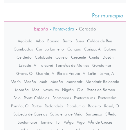
Por municipio
España
- Pontevedra
-
Cerdedo
Agolada
Arbo
Baiona
Barro
Bueu
Caldas de Reis
Cambados
Campo Lameiro
Cangas
Cañiza, A
Catoira
Cerdedo
Cotobade
Covelo
Crecente
Cuntis
Dozón
Estrada, A
Forcarei
Fornelos de Montes
Gondomar
Grove, O
Guarda, A
Illa de Arousa, A
Lalín
Lama, A
Marín
Meaño
Meis
Moaña
Mondariz
Mondariz-Balneario
Moraña
Mos
Neves, As
Nigrán
Oia
Pazos de Borbén
Poio
Ponte Caldelas
Ponteareas
Pontecesures
Pontevedra
Porriño, O
Portas
Redondela
Ribadumia
Rodeiro
Rosal, O
Salceda de Caselas
Salvaterra de Miño
Sanxenxo
Silleda
Soutomaior
Tomiño
Tui
Valga
Vigo
Vila de Cruces