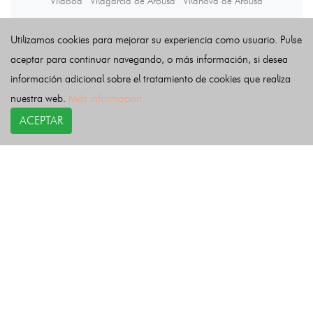
Vilaboa
Vilagarcía de Arousa
Vilanova de Arousa
Utilizamos cookies para mejorar su experiencia como usuario. Pulse
Últimas noticias
aceptar para continuar navegando, o más información, si desea
información adicional sobre el tratamiento de cookies que realiza
nuestra web.
Más información
ACEPTAR
COPYRIGHT©
esquelas.es
2026.
Esquelas
Todos los derechos reservados.
Publicar esquelas
Noticias
Política de privacidad
Buscador
Política de Cookies
Condiciones de uso
Contacto