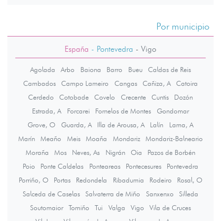
Por municipio
España
- Pontevedra
-
Vigo
Agolada
Arbo
Baiona
Barro
Bueu
Caldas de Reis
Cambados
Campo Lameiro
Cangas
Cañiza, A
Catoira
Cerdedo
Cotobade
Covelo
Crecente
Cuntis
Dozón
Estrada, A
Forcarei
Fornelos de Montes
Gondomar
Grove, O
Guarda, A
Illa de Arousa, A
Lalín
Lama, A
Marín
Meaño
Meis
Moaña
Mondariz
Mondariz-Balneario
Moraña
Mos
Neves, As
Nigrán
Oia
Pazos de Borbén
Poio
Ponte Caldelas
Ponteareas
Pontecesures
Pontevedra
Porriño, O
Portas
Redondela
Ribadumia
Rodeiro
Rosal, O
Salceda de Caselas
Salvaterra de Miño
Sanxenxo
Silleda
Soutomaior
Tomiño
Tui
Valga
Vigo
Vila de Cruces