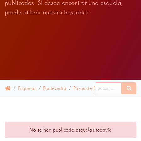
publicadas. Si desea encontrar una esquela,
puede utilizar nuestro buscador
Esquelas
Pontevedra
Pazos de Borbén
14 JUNIO 
No se han publicado esquelas todavía