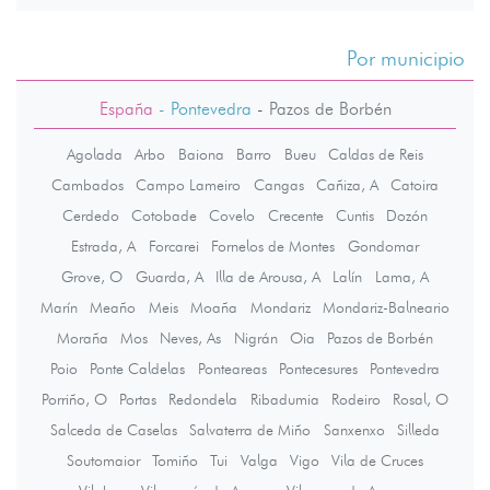
Por municipio
España
- Pontevedra
-
Pazos de Borbén
Agolada
Arbo
Baiona
Barro
Bueu
Caldas de Reis
Cambados
Campo Lameiro
Cangas
Cañiza, A
Catoira
Cerdedo
Cotobade
Covelo
Crecente
Cuntis
Dozón
Estrada, A
Forcarei
Fornelos de Montes
Gondomar
Grove, O
Guarda, A
Illa de Arousa, A
Lalín
Lama, A
Marín
Meaño
Meis
Moaña
Mondariz
Mondariz-Balneario
Moraña
Mos
Neves, As
Nigrán
Oia
Pazos de Borbén
Poio
Ponte Caldelas
Ponteareas
Pontecesures
Pontevedra
Porriño, O
Portas
Redondela
Ribadumia
Rodeiro
Rosal, O
Salceda de Caselas
Salvaterra de Miño
Sanxenxo
Silleda
Soutomaior
Tomiño
Tui
Valga
Vigo
Vila de Cruces