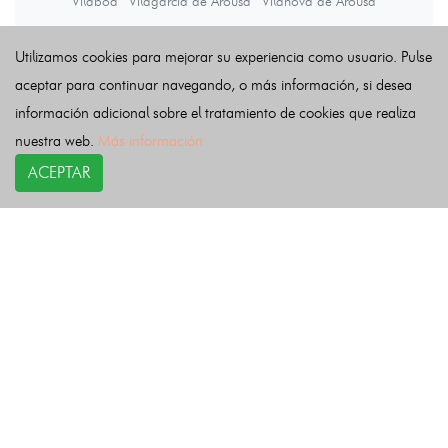
Vilaboa
Vilagarcía de Arousa
Vilanova de Arousa
Utilizamos cookies para mejorar su experiencia como usuario. Pulse
Últimas noticias
aceptar para continuar navegando, o más información, si desea
información adicional sobre el tratamiento de cookies que realiza
nuestra web.
Más información
ACEPTAR
COPYRIGHT©
esquelas.es
2026.
Esquelas
Todos los derechos reservados.
Publicar esquelas
Noticias
Política de privacidad
Buscador
Política de Cookies
Condiciones de uso
Contacto