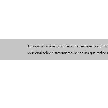
Utilizamos cookies para mejorar su experiencia como
adicional sobre el tratamiento de cookies que realiza
Esquelas
Publicar esquelas
Noticias
Buscador
Condiciones de uso
Contacto