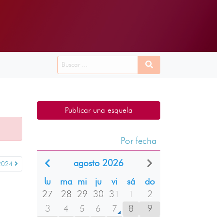
Publicar una esquela
Por fecha
agosto 2026
2024
lu
ma
mi
ju
vi
sá
do
27
28
29
30
31
1
2
3
4
5
6
7
8
9