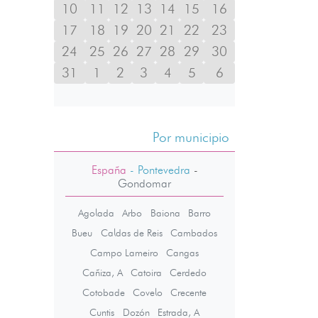
10
11
12
13
14
15
16
17
18
19
20
21
22
23
24
25
26
27
28
29
30
31
1
2
3
4
5
6
Por municipio
España
- Pontevedra
-
Gondomar
Agolada
Arbo
Baiona
Barro
Bueu
Caldas de Reis
Cambados
Campo Lameiro
Cangas
Cañiza, A
Catoira
Cerdedo
Cotobade
Covelo
Crecente
Cuntis
Dozón
Estrada, A