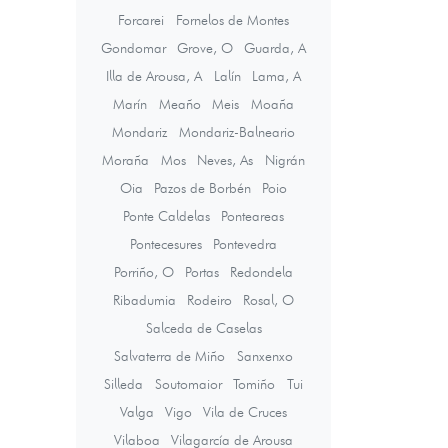
Forcarei
Fornelos de Montes
Gondomar
Grove, O
Guarda, A
Illa de Arousa, A
Lalín
Lama, A
Marín
Meaño
Meis
Moaña
Mondariz
Mondariz-Balneario
Moraña
Mos
Neves, As
Nigrán
Oia
Pazos de Borbén
Poio
Ponte Caldelas
Ponteareas
Pontecesures
Pontevedra
Porriño, O
Portas
Redondela
Ribadumia
Rodeiro
Rosal, O
Salceda de Caselas
Salvaterra de Miño
Sanxenxo
Silleda
Soutomaior
Tomiño
Tui
Valga
Vigo
Vila de Cruces
Vilaboa
Vilagarcía de Arousa