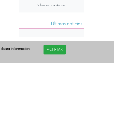
Vilanova de Arousa
Últimas noticias
i desea información
ACEPTAR
COPYRIGHT©
esquelas.es
2026.
Todos los derechos reservados.
Política de privacidad
Política de Cookies