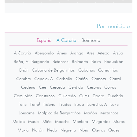
Por municipio
España
- A Coruña
-
Boimorto
A Coruña
Abegondo
Ames
Aranga
Ares
Arteixo
Arzúa
Baña, A
Bergondo
Betanzos
Boimorto
Boiro
Boqueixón
Brión
Cabana de Bergantiños
Cabanas
Camariñas
Cambre
Capela, A
Carballo
Cariño
Carnota
Carral
Cedeira
Cee
Cerceda
Cerdido
Cesuras
Coirós
Corcubión
Coristanco
Culleredo
Curtis
Dodro
Dumbría
Fene
Ferrol
Fisterra
Frades
Irixoa
Laracha, A
Laxe
Lousame
Malpica de Bergantiños
Mañón
Mazaricos
Melide
Mesía
Miño
Moeche
Monfero
Mugardos
Muros
Muxía
Narón
Neda
Negreira
Noia
Oleiros
Ordes