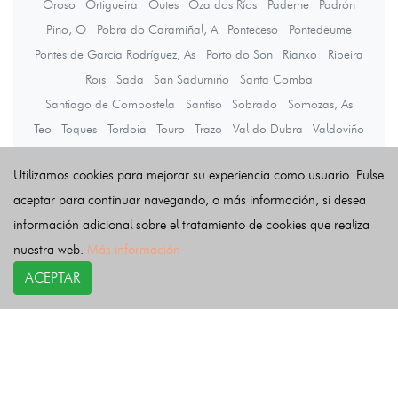
Oroso
Ortigueira
Outes
Oza dos Ríos
Paderne
Padrón
Pino, O
Pobra do Caramiñal, A
Ponteceso
Pontedeume
Pontes de García Rodríguez, As
Porto do Son
Rianxo
Ribeira
Rois
Sada
San Sadurniño
Santa Comba
Santiago de Compostela
Santiso
Sobrado
Somozas, As
Teo
Toques
Tordoia
Touro
Trazo
Val do Dubra
Valdoviño
Vedra
Vilarmaior
Vilasantar
Vimianzo
Zas
Utilizamos cookies para mejorar su experiencia como usuario. Pulse
aceptar para continuar navegando, o más información, si desea
Últimas noticias
información adicional sobre el tratamiento de cookies que realiza
nuestra web.
Más información
ACEPTAR
COPYRIGHT©
esquelas.es
2026.
Esquelas