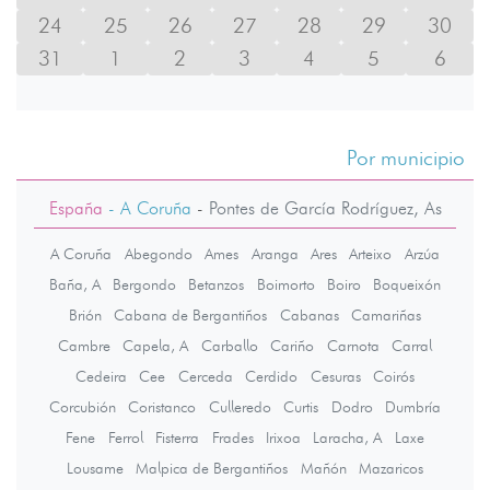
24
25
26
27
28
29
30
31
1
2
3
4
5
6
Por municipio
España
- A Coruña
-
Pontes de García Rodríguez, As
A Coruña
Abegondo
Ames
Aranga
Ares
Arteixo
Arzúa
Baña, A
Bergondo
Betanzos
Boimorto
Boiro
Boqueixón
Brión
Cabana de Bergantiños
Cabanas
Camariñas
Cambre
Capela, A
Carballo
Cariño
Carnota
Carral
Cedeira
Cee
Cerceda
Cerdido
Cesuras
Coirós
Corcubión
Coristanco
Culleredo
Curtis
Dodro
Dumbría
Fene
Ferrol
Fisterra
Frades
Irixoa
Laracha, A
Laxe
Lousame
Malpica de Bergantiños
Mañón
Mazaricos