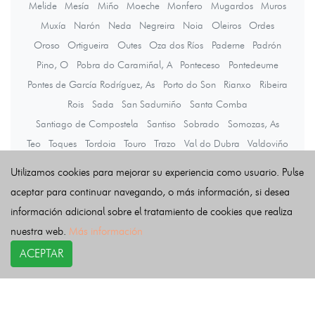
Melide
Mesía
Miño
Moeche
Monfero
Mugardos
Muros
Muxía
Narón
Neda
Negreira
Noia
Oleiros
Ordes
Oroso
Ortigueira
Outes
Oza dos Ríos
Paderne
Padrón
Pino, O
Pobra do Caramiñal, A
Ponteceso
Pontedeume
Pontes de García Rodríguez, As
Porto do Son
Rianxo
Ribeira
Rois
Sada
San Sadurniño
Santa Comba
Santiago de Compostela
Santiso
Sobrado
Somozas, As
Teo
Toques
Tordoia
Touro
Trazo
Val do Dubra
Valdoviño
Vedra
Vilarmaior
Vilasantar
Vimianzo
Zas
Utilizamos cookies para mejorar su experiencia como usuario. Pulse
aceptar para continuar navegando, o más información, si desea
información adicional sobre el tratamiento de cookies que realiza
Últimas noticias
nuestra web.
Más información
ACEPTAR