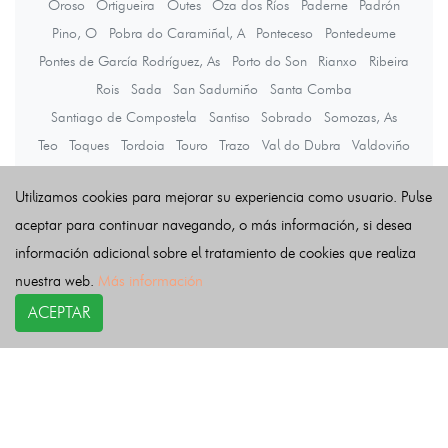
Oroso
Ortigueira
Outes
Oza dos Ríos
Paderne
Padrón
Pino, O
Pobra do Caramiñal, A
Ponteceso
Pontedeume
Pontes de García Rodríguez, As
Porto do Son
Rianxo
Ribeira
Rois
Sada
San Sadurniño
Santa Comba
Santiago de Compostela
Santiso
Sobrado
Somozas, As
Teo
Toques
Tordoia
Touro
Trazo
Val do Dubra
Valdoviño
Vedra
Vilarmaior
Vilasantar
Vimianzo
Zas
Utilizamos cookies para mejorar su experiencia como usuario. Pulse
aceptar para continuar navegando, o más información, si desea
Últimas noticias
información adicional sobre el tratamiento de cookies que realiza
nuestra web.
Más información
ACEPTAR
COPYRIGHT©
esquelas.es
2026.
Esquelas