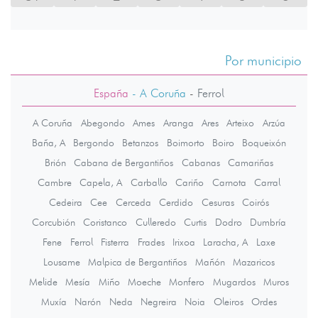
Por municipio
España
- A Coruña
-
Ferrol
A Coruña
Abegondo
Ames
Aranga
Ares
Arteixo
Arzúa
Baña, A
Bergondo
Betanzos
Boimorto
Boiro
Boqueixón
Brión
Cabana de Bergantiños
Cabanas
Camariñas
Cambre
Capela, A
Carballo
Cariño
Carnota
Carral
Cedeira
Cee
Cerceda
Cerdido
Cesuras
Coirós
Corcubión
Coristanco
Culleredo
Curtis
Dodro
Dumbría
Fene
Ferrol
Fisterra
Frades
Irixoa
Laracha, A
Laxe
Lousame
Malpica de Bergantiños
Mañón
Mazaricos
Melide
Mesía
Miño
Moeche
Monfero
Mugardos
Muros
Muxía
Narón
Neda
Negreira
Noia
Oleiros
Ordes