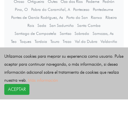
Oroso
Ortigueira
Outes
Oza dos Ríos
Paderne
Padrón
Pino, O
Pobra do Caramiñal, A
Ponteceso
Pontedeume
Pontes de García Rodríguez, As
Porto do Son
Rianxo
Ribeira
Rois
Sada
San Sadurniño
Santa Comba
Santiago de Compostela
Santiso
Sobrado
Somozas, As
Teo
Toques
Tordoia
Touro
Trazo
Val do Dubra
Valdoviño
Vedra
Vilarmaior
Vilasantar
Vimianzo
Zas
Utilizamos cookies para mejorar su experiencia como usuario. Pulse
aceptar para continuar navegando, o más información, si desea
Últimas noticias
información adicional sobre el tratamiento de cookies que realiza
nuestra web.
Más información
ACEPTAR
COPYRIGHT©
esquelas.es
2026.
Esquelas