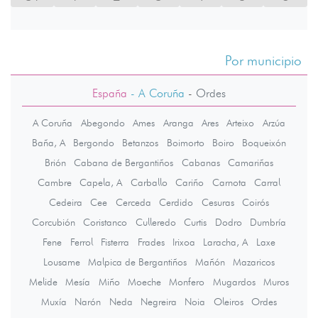
Por municipio
España
- A Coruña
-
Ordes
A Coruña
Abegondo
Ames
Aranga
Ares
Arteixo
Arzúa
Baña, A
Bergondo
Betanzos
Boimorto
Boiro
Boqueixón
Brión
Cabana de Bergantiños
Cabanas
Camariñas
Cambre
Capela, A
Carballo
Cariño
Carnota
Carral
Cedeira
Cee
Cerceda
Cerdido
Cesuras
Coirós
Corcubión
Coristanco
Culleredo
Curtis
Dodro
Dumbría
Fene
Ferrol
Fisterra
Frades
Irixoa
Laracha, A
Laxe
Lousame
Malpica de Bergantiños
Mañón
Mazaricos
Melide
Mesía
Miño
Moeche
Monfero
Mugardos
Muros
Muxía
Narón
Neda
Negreira
Noia
Oleiros
Ordes