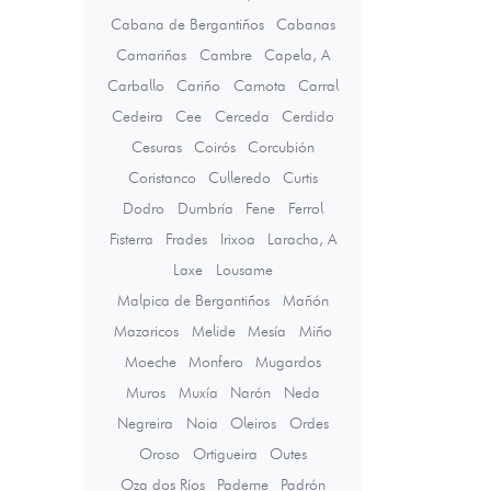
Cabana de Bergantiños
Cabanas
Camariñas
Cambre
Capela, A
Carballo
Cariño
Carnota
Carral
Cedeira
Cee
Cerceda
Cerdido
Cesuras
Coirós
Corcubión
Coristanco
Culleredo
Curtis
Dodro
Dumbría
Fene
Ferrol
Fisterra
Frades
Irixoa
Laracha, A
Laxe
Lousame
Malpica de Bergantiños
Mañón
Mazaricos
Melide
Mesía
Miño
Moeche
Monfero
Mugardos
Muros
Muxía
Narón
Neda
Negreira
Noia
Oleiros
Ordes
Oroso
Ortigueira
Outes
Oza dos Ríos
Paderne
Padrón