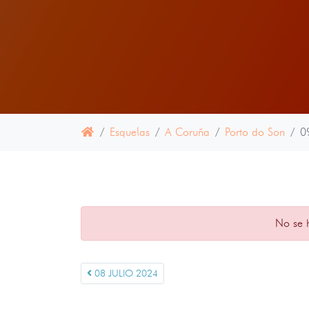
Esquelas
A Coruña
Porto do Son
0
No se 
08 JULIO 2024