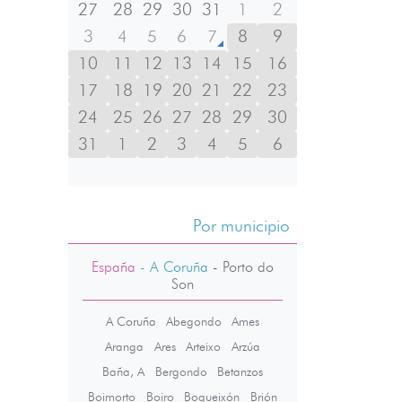
27
28
29
30
31
1
2
3
4
5
6
7
8
9
10
11
12
13
14
15
16
17
18
19
20
21
22
23
24
25
26
27
28
29
30
31
1
2
3
4
5
6
Por municipio
España
- A Coruña
-
Porto do
Son
A Coruña
Abegondo
Ames
Aranga
Ares
Arteixo
Arzúa
Baña, A
Bergondo
Betanzos
Boimorto
Boiro
Boqueixón
Brión