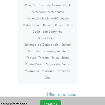
Pino, O
Pobra do Caramiñal, A
Ponteceso
Pontedeume
Pontes de García Rodríguez, As
Porto do Son
Rianxo
Ribeira
Rois
Sada
San Sadurniño
Santa Comba
Santiago de Compostela
Santiso
Sobrado
Somozas, As
Teo
Toques
Tordoia
Touro
Trazo
Val do Dubra
Valdoviño
Vedra
Vilarmaior
Vilasantar
Vimianzo
Zas
Últimas noticias
i desea información
ACEPTAR