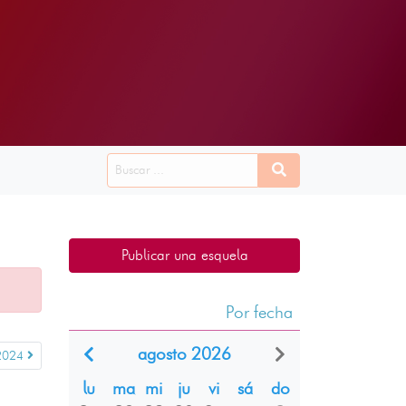
Publicar una esquela
Por fecha
agosto 2026
 2024
lu
ma
mi
ju
vi
sá
do