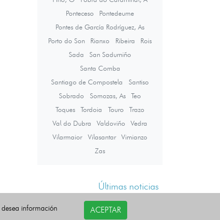
Ponteceso
Pontedeume
Pontes de García Rodríguez, As
Porto do Son
Rianxo
Ribeira
Rois
Sada
San Sadurniño
Santa Comba
Santiago de Compostela
Santiso
Sobrado
Somozas, As
Teo
Toques
Tordoia
Touro
Trazo
Val do Dubra
Valdoviño
Vedra
Vilarmaior
Vilasantar
Vimianzo
Zas
Últimas noticias
i desea información
ACEPTAR