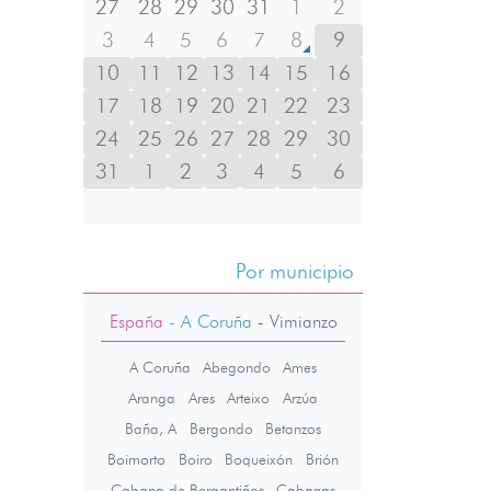
27
28
29
30
31
1
2
3
4
5
6
7
8
9
10
11
12
13
14
15
16
17
18
19
20
21
22
23
24
25
26
27
28
29
30
31
1
2
3
4
5
6
Por municipio
España
- A Coruña
-
Vimianzo
A Coruña
Abegondo
Ames
Aranga
Ares
Arteixo
Arzúa
Baña, A
Bergondo
Betanzos
Boimorto
Boiro
Boqueixón
Brión
Cabana de Bergantiños
Cabanas