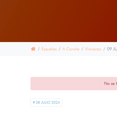
Esquelas
A Coruña
Vimianzo
09 J
No se 
08 JULIO 2024