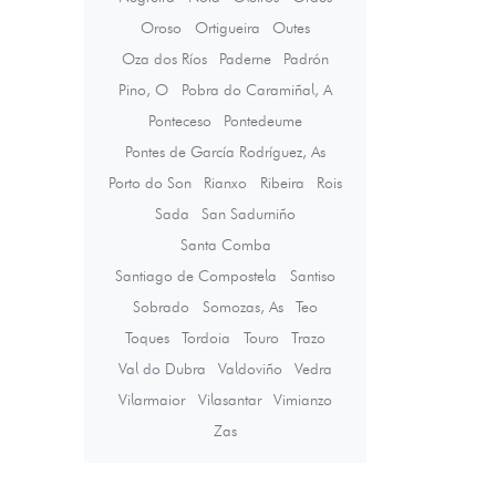
Oroso
Ortigueira
Outes
Oza dos Ríos
Paderne
Padrón
Pino, O
Pobra do Caramiñal, A
Ponteceso
Pontedeume
Pontes de García Rodríguez, As
Porto do Son
Rianxo
Ribeira
Rois
Sada
San Sadurniño
Santa Comba
Santiago de Compostela
Santiso
Sobrado
Somozas, As
Teo
Toques
Tordoia
Touro
Trazo
Val do Dubra
Valdoviño
Vedra
Vilarmaior
Vilasantar
Vimianzo
Zas