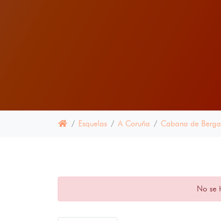
Esquelas
A Coruña
Cabana de Berga
No se 