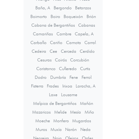
Baña, A
Bergondo
Betanzos
Boimorto
Boiro
Boqueixón
Brión
Cabana de Bergantiños
Cabanas
Camariñas
Cambre
Capela, A
Carballo
Cariño
Carnota
Carral
Cedeira
Cee
Cerceda
Cerdido
Cesuras
Coirós
Corcubión
Coristanco
Culleredo
Curtis
Dodro
Dumbría
Fene
Ferrol
Fisterra
Frades
Irixoa
Laracha, A
Laxe
Lousame
Malpica de Bergantiños
Mañón
Mazaricos
Melide
Mesía
Miño
Moeche
Monfero
Mugardos
Muros
Muxía
Narón
Neda
Negreira
Noia
Oleiros
Ordes