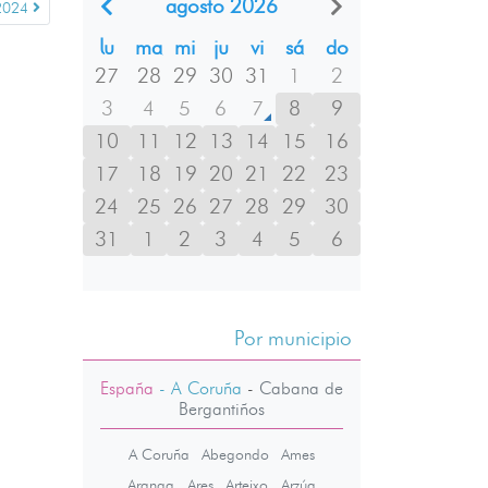
agosto 2026
 2024
lu
ma
mi
ju
vi
sá
do
27
28
29
30
31
1
2
3
4
5
6
7
8
9
10
11
12
13
14
15
16
17
18
19
20
21
22
23
24
25
26
27
28
29
30
31
1
2
3
4
5
6
Por municipio
España
- A Coruña
-
Cabana de
Bergantiños
A Coruña
Abegondo
Ames
Aranga
Ares
Arteixo
Arzúa