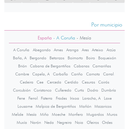
Por municipio
España
- A Coruña
-
Mesía
A Coruña
Abegondo
Ames
Aranga
Ares
Arteixo
Arzúa
Baña, A
Bergondo
Betanzos
Boimorto
Boiro
Boqueixón
Brión
Cabana de Bergantiños
Cabanas
Camariñas
Cambre
Capela, A
Carballo
Cariño
Carnota
Carral
Cedeira
Cee
Cerceda
Cerdido
Cesuras
Coirós
Corcubión
Coristanco
Culleredo
Curtis
Dodro
Dumbría
Fene
Ferrol
Fisterra
Frades
Irixoa
Laracha, A
Laxe
Lousame
Malpica de Bergantiños
Mañón
Mazaricos
Melide
Mesía
Miño
Moeche
Monfero
Mugardos
Muros
Muxía
Narón
Neda
Negreira
Noia
Oleiros
Ordes