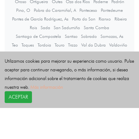
Oroso
Ortigueira
Outes
Oza dos Ríos
Paderne
Padrón
Pino, O
Pobra do Caramiñal, A
Ponteceso
Pontedeume
Pontes de García Rodríguez, As
Porto do Son
Rianxo
Ribeira
Rois
Sada
San Sadurniño
Santa Comba
Santiago de Compostela
Santiso
Sobrado
Somozas, As
Teo
Toques
Tordoia
Touro
Trazo
Val do Dubra
Valdoviño
Vedra
Vilarmaior
Vilasantar
Vimianzo
Zas
Utilizamos cookies para mejorar su experiencia como usuario. Pulse
aceptar para continuar navegando, o más información, si desea
Últimas noticias
información adicional sobre el tratamiento de cookies que realiza
nuestra web.
Más información
ACEPTAR
COPYRIGHT©
esquelas.es
2026.
Esquelas