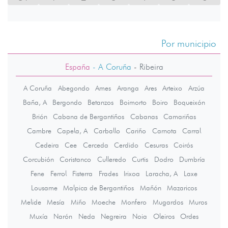
Por municipio
España
- A Coruña
-
Ribeira
A Coruña
Abegondo
Ames
Aranga
Ares
Arteixo
Arzúa
Baña, A
Bergondo
Betanzos
Boimorto
Boiro
Boqueixón
Brión
Cabana de Bergantiños
Cabanas
Camariñas
Cambre
Capela, A
Carballo
Cariño
Carnota
Carral
Cedeira
Cee
Cerceda
Cerdido
Cesuras
Coirós
Corcubión
Coristanco
Culleredo
Curtis
Dodro
Dumbría
Fene
Ferrol
Fisterra
Frades
Irixoa
Laracha, A
Laxe
Lousame
Malpica de Bergantiños
Mañón
Mazaricos
Melide
Mesía
Miño
Moeche
Monfero
Mugardos
Muros
Muxía
Narón
Neda
Negreira
Noia
Oleiros
Ordes