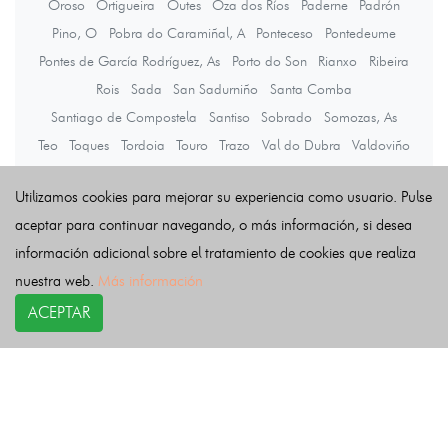
Oroso
Ortigueira
Outes
Oza dos Ríos
Paderne
Padrón
Pino, O
Pobra do Caramiñal, A
Ponteceso
Pontedeume
Pontes de García Rodríguez, As
Porto do Son
Rianxo
Ribeira
Rois
Sada
San Sadurniño
Santa Comba
Santiago de Compostela
Santiso
Sobrado
Somozas, As
Teo
Toques
Tordoia
Touro
Trazo
Val do Dubra
Valdoviño
Vedra
Vilarmaior
Vilasantar
Vimianzo
Zas
Utilizamos cookies para mejorar su experiencia como usuario. Pulse
aceptar para continuar navegando, o más información, si desea
Últimas noticias
información adicional sobre el tratamiento de cookies que realiza
nuestra web.
Más información
ACEPTAR
COPYRIGHT©
esquelas.es
2026.
Esquelas