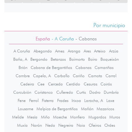
Por municipio
España
- A Coruña
-
Cabanas
A Coruña
Abegondo
Ames
Aranga
Ares
Arteixo
Arzúa
Baña, A
Bergondo
Betanzos
Boimorto
Boiro
Boqueixón
Brión
Cabana de Bergantiños
Cabanas
Camariñas
Cambre
Capela, A
Carballo
Cariño
Carnota
Carral
Cedeira
Cee
Cerceda
Cerdido
Cesuras
Coirós
Corcubión
Coristanco
Culleredo
Curtis
Dodro
Dumbría
Fene
Ferrol
Fisterra
Frades
Irixoa
Laracha, A
Laxe
Lousame
Malpica de Bergantiños
Mañón
Mazaricos
Melide
Mesía
Miño
Moeche
Monfero
Mugardos
Muros
Muxía
Narón
Neda
Negreira
Noia
Oleiros
Ordes