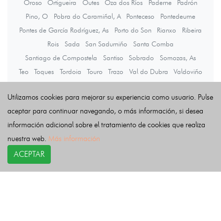
Oroso
Ortigueira
Outes
Oza dos Ríos
Paderne
Padrón
Pino, O
Pobra do Caramiñal, A
Ponteceso
Pontedeume
Pontes de García Rodríguez, As
Porto do Son
Rianxo
Ribeira
Rois
Sada
San Sadurniño
Santa Comba
Santiago de Compostela
Santiso
Sobrado
Somozas, As
Teo
Toques
Tordoia
Touro
Trazo
Val do Dubra
Valdoviño
Vedra
Vilarmaior
Vilasantar
Vimianzo
Zas
Utilizamos cookies para mejorar su experiencia como usuario. Pulse
aceptar para continuar navegando, o más información, si desea
Últimas noticias
información adicional sobre el tratamiento de cookies que realiza
nuestra web.
Más información
ACEPTAR
COPYRIGHT©
esquelas.es
2026.
Esquelas